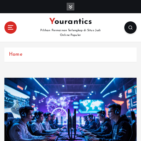
S
k
i
Yourantics
p
Pilihan Permainan Terlengkap di Situs Judi
t
Online Populer
o
c
o
Home
n
t
e
n
t