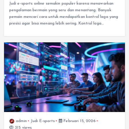
Judi e-sports online semakin populer karena menawarkan
pengalaman bermain yang seru dan menantang. Banyak
pemain mencari cara untuk mendapatkan kontrol laga yang
presisi agar bisa menang lebih sering. Kontrol laga…
admin
Judi E-sports
Februari 15, 2026
315 views