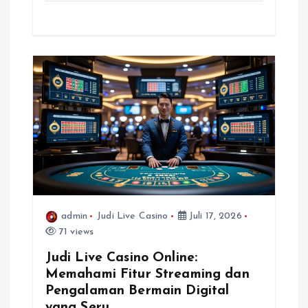
admin
Judi Live Casino
Juli 17, 2026
71 views
Judi Live Casino Online:
Memahami Fitur Streaming dan
Pengalaman Bermain Digital
yang Seru