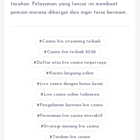
taruhan. Pelayanan yang lancar ini membuat
pemain merasa dihargai dan ingin terus bermain.
Casino live streaming terbaik
Casino live terbaik 2026
Daftar situs live casino terpercaya
Kasino langsung online
Live casino dengan bonus besar
Live casino online Indonesia
Pengalaman bermain live casino
Permainan live casino interaktif
Strategi menang live casino
Taruhan live casino