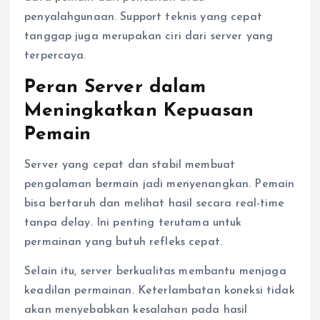
penyalahgunaan. Support teknis yang cepat
tanggap juga merupakan ciri dari server yang
terpercaya.
Peran Server dalam
Meningkatkan Kepuasan
Pemain
Server yang cepat dan stabil membuat
pengalaman bermain jadi menyenangkan. Pemain
bisa bertaruh dan melihat hasil secara real-time
tanpa delay. Ini penting terutama untuk
permainan yang butuh refleks cepat.
Selain itu, server berkualitas membantu menjaga
keadilan permainan. Keterlambatan koneksi tidak
akan menyebabkan kesalahan pada hasil