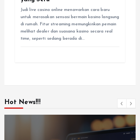
Judi live casino online menawarkan cara baru
untuk merasakan sensasi bermain kasino langsung
di rumah. Fitur streaming memungkinkan pemain
melihat dealer dan suasana kasino secara real
time, seperti sedang berada di…
Hot News!!!