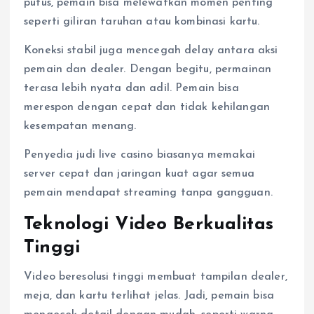
putus, pemain bisa melewatkan momen penting
seperti giliran taruhan atau kombinasi kartu.
Koneksi stabil juga mencegah delay antara aksi
pemain dan dealer. Dengan begitu, permainan
terasa lebih nyata dan adil. Pemain bisa
merespon dengan cepat dan tidak kehilangan
kesempatan menang.
Penyedia judi live casino biasanya memakai
server cepat dan jaringan kuat agar semua
pemain mendapat streaming tanpa gangguan.
Teknologi Video Berkualitas
Tinggi
Video beresolusi tinggi membuat tampilan dealer,
meja, dan kartu terlihat jelas. Jadi, pemain bisa