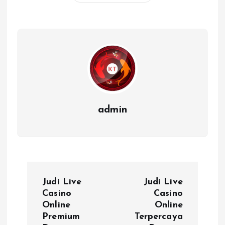
admin
N
Judi Live
Judi Live
a
Casino
Casino
Online
Online
Premium
Terpercaya
v