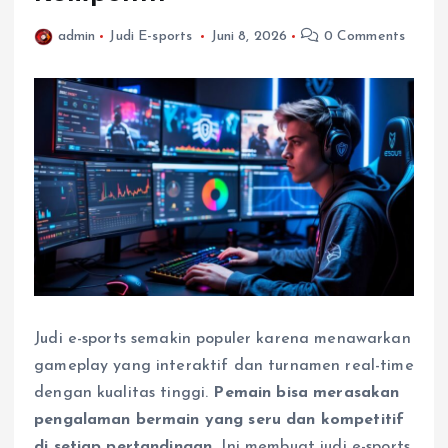
admin
Judi E-sports
Juni 8, 2026
0 Comments
Judi e-sports semakin populer karena menawarkan
gameplay yang interaktif dan turnamen real-time
dengan kualitas tinggi.
Pemain bisa merasakan
pengalaman bermain yang seru dan kompetitif
di setiap pertandingan.
Ini membuat judi e-sports