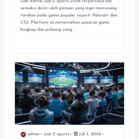
Link daftar judi e-sports 2026 terpercaya kini
semakin dicari oleh pemain yang ingin memasang
taruhan pada game populer seperti Valorant dan
CS2. Platform ini menawarkan pasaran game
lengkap dan peluang yang…
admin
Judi E-sports
Juli 3, 2026