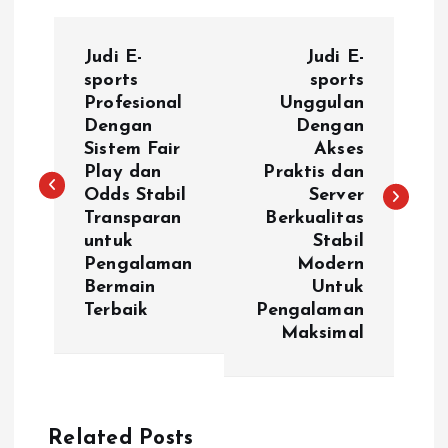
N
Judi E-
Judi E-
a
sports
sports
Profesional
Unggulan
Dengan
Dengan
v
Sistem Fair
Akses
Play dan
Praktis dan
i
Odds Stabil
Server
Transparan
Berkualitas
g
untuk
Stabil
Pengalaman
Modern
a
Bermain
Untuk
Terbaik
Pengalaman
s
Maksimal
i
p
Related Posts