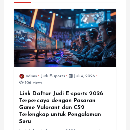
o
s
admin
Judi E-sports
Juli 4, 2026
106 views
Link Daftar Judi E-sports 2026
Terpercaya dengan Pasaran
Game Valorant dan CS2
Terlengkap untuk Pengalaman
Seru