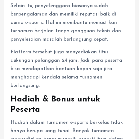
Selain itu, penyelenggara biasanya sudah
berpengalaman dan memiliki reputasi baik di
dunia e-sports. Hal ini membantu memastikan
turnamen berjalan tanpa gangguan teknis dan
penyelesaian masalah berlangsung cepat.
Platform tersebut juga menyediakan fitur
dukungan pelanggan 24 jam. Jadi, para peserta
bisa mendapatkan bantuan kapan saja jika
menghadapi kendala selama turnamen
berlangsung.
Hadiah & Bonus untuk
Peserta
Hadiah dalam turnamen e-sports berkelas tidak
hanya berupa uang tunai. Banyak turnamen