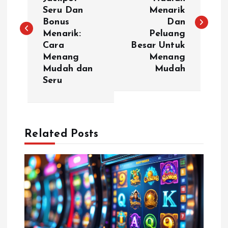
Seru Dan
Menarik
v
Bonus
Dan
Menarik:
Peluang
i
Cara
Besar Untuk
Menang
Menang
g
Mudah dan
Mudah
Seru
a
s
Related Posts
i
p
o
s