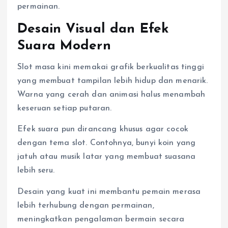
permainan.
Desain Visual dan Efek
Suara Modern
Slot masa kini memakai grafik berkualitas tinggi
yang membuat tampilan lebih hidup dan menarik.
Warna yang cerah dan animasi halus menambah
keseruan setiap putaran.
Efek suara pun dirancang khusus agar cocok
dengan tema slot. Contohnya, bunyi koin yang
jatuh atau musik latar yang membuat suasana
lebih seru.
Desain yang kuat ini membantu pemain merasa
lebih terhubung dengan permainan,
meningkatkan pengalaman bermain secara