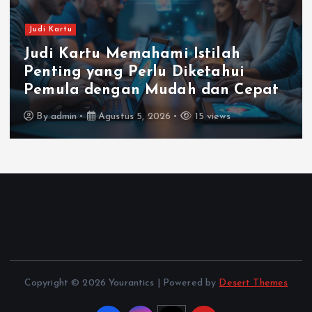
Judi Kartu
Judi Kartu Memahami Istilah
Penting yang Perlu Diketahui
Pemula dengan Mudah dan Cepat
By
admin
Agustus 5, 2026
15 views
Copyright © 2026 Yourantics | Powered by
Desert Themes