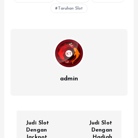
Taruhan Slot
admin
N
Judi Slot
Judi Slot
a
Dengan
Dengan
Jackpot
Hadiah