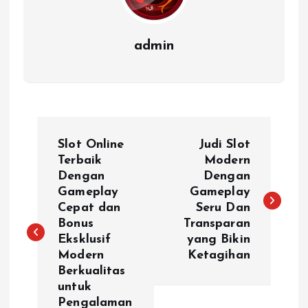
admin
N
Slot Online
Judi Slot
a
Terbaik
Modern
Dengan
Dengan
Gameplay
Gameplay
v
Cepat dan
Seru Dan
Bonus
Transparan
i
Eksklusif
yang Bikin
Modern
Ketagihan
g
Berkualitas
untuk
a
Pengalaman