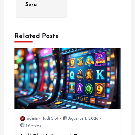
Seru
s
i
Related Posts
p
o
s
admin
Judi Slot
Agustus 1, 2026
19 views