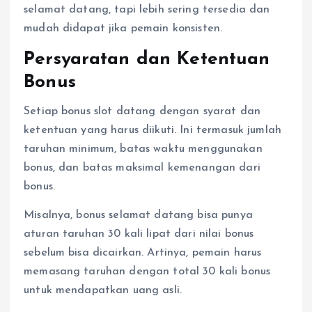
selamat datang, tapi lebih sering tersedia dan
mudah didapat jika pemain konsisten.
Persyaratan dan Ketentuan
Bonus
Setiap bonus slot datang dengan syarat dan
ketentuan yang harus diikuti. Ini termasuk jumlah
taruhan minimum, batas waktu menggunakan
bonus, dan batas maksimal kemenangan dari
bonus.
Misalnya, bonus selamat datang bisa punya
aturan taruhan 30 kali lipat dari nilai bonus
sebelum bisa dicairkan. Artinya, pemain harus
memasang taruhan dengan total 30 kali bonus
untuk mendapatkan uang asli.