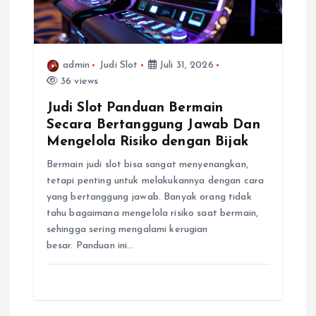
admin
Judi Slot
Juli 31, 2026
36 views
Judi Slot Panduan Bermain
Secara Bertanggung Jawab Dan
Mengelola Risiko dengan Bijak
Bermain judi slot bisa sangat menyenangkan,
tetapi penting untuk melakukannya dengan cara
yang bertanggung jawab. Banyak orang tidak
tahu bagaimana mengelola risiko saat bermain,
sehingga sering mengalami kerugian
besar. Panduan ini…