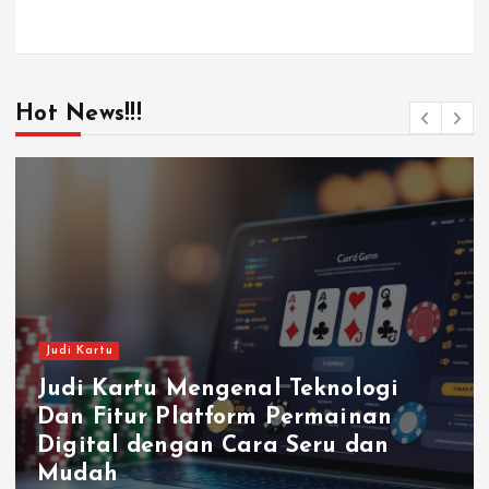
Hot News!!!
Judi Kartu
Judi Kartu Mengenal Teknologi
Dan Fitur Platform Permainan
Digital dengan Cara Seru dan
Mudah