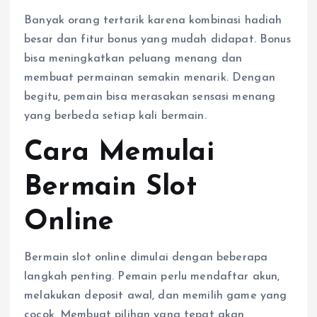
Banyak orang tertarik karena kombinasi hadiah
besar dan fitur bonus yang mudah didapat. Bonus
bisa meningkatkan peluang menang dan
membuat permainan semakin menarik. Dengan
begitu, pemain bisa merasakan sensasi menang
yang berbeda setiap kali bermain.
Cara Memulai
Bermain Slot
Online
Bermain slot online dimulai dengan beberapa
langkah penting. Pemain perlu mendaftar akun,
melakukan deposit awal, dan memilih game yang
cocok. Membuat pilihan yang tepat akan