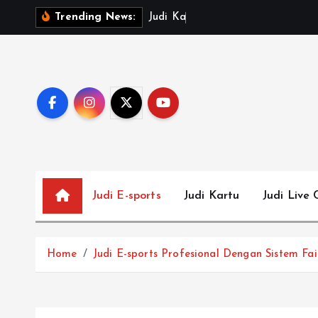
S
J
u
d
i
K
a
r
t
u
M
e
n
g
e
Trending News:
k
i
p
t
o
c
o
n
t
Judi E-sports
Judi Kartu
Judi Live 
e
n
t
Home
Judi E-sports Profesional Dengan Sistem Fa