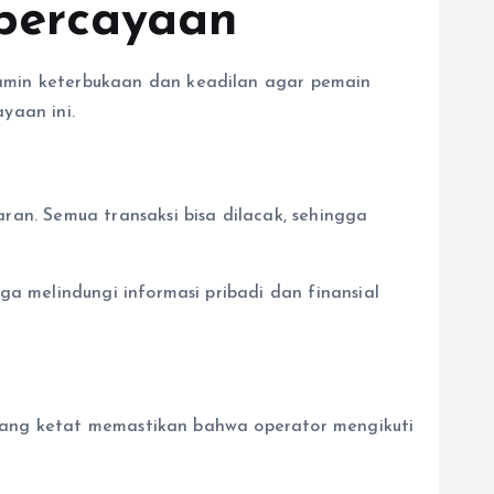
percayaan
amin keterbukaan dan keadilan agar pemain
yaan ini.
an. Semua transaksi bisa dilacak, sehingga
a melindungi informasi pribadi dan finansial
i yang ketat memastikan bahwa operator mengikuti