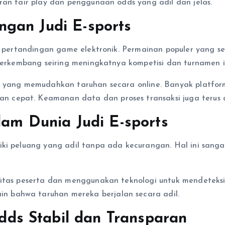
ran fair play dan penggunaan odds yang adil dan jelas.
gan Judi E-sports
il pertandingan game elektronik. Permainan populer yang s
 berkembang seiring meningkatnya kompetisi dan turnamen i
al yang memudahkan taruhan secara online. Banyak platfo
 cepat. Keamanan data dan proses transaksi juga terus 
lam Dunia Judi E-sports
ki peluang yang adil tanpa ada kecurangan. Hal ini sangat
vitas peserta dan menggunakan teknologi untuk mendeteksi 
 bahwa taruhan mereka berjalan secara adil.
s Stabil dan Transparan