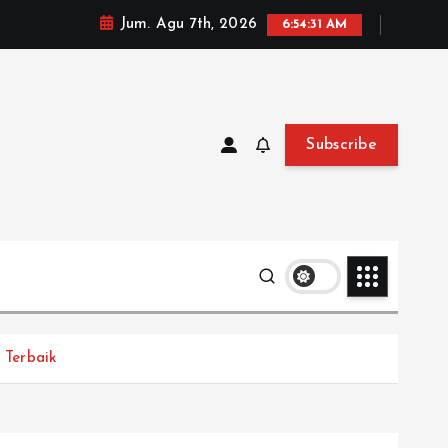
Jum. Agu 7th, 2026
6:54:32 AM
Subscribe
 Terbaik