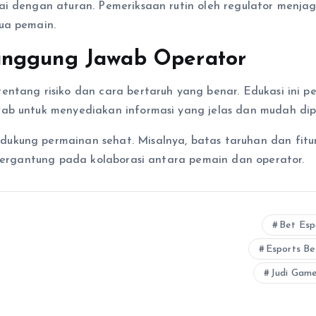
i dengan aturan. Pemeriksaan rutin oleh regulator menjaga
ua pemain.
anggung Jawab Operator
entang risiko dan cara bertaruh yang benar. Edukasi ini 
wab untuk menyediakan informasi yang jelas dan mudah di
dukung permainan sehat. Misalnya, batas taruhan dan fi
 bergantung pada kolaborasi antara pemain dan operator.
Bet Esp
Esports Be
Judi Game