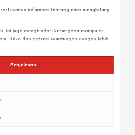
berarti semua informasi tentang cara menghitung
 Ini juga menghindari kecurigaan manipulasi
mi risiko dan potensi keuntungan dengan lebih
Penjelasan
o
i