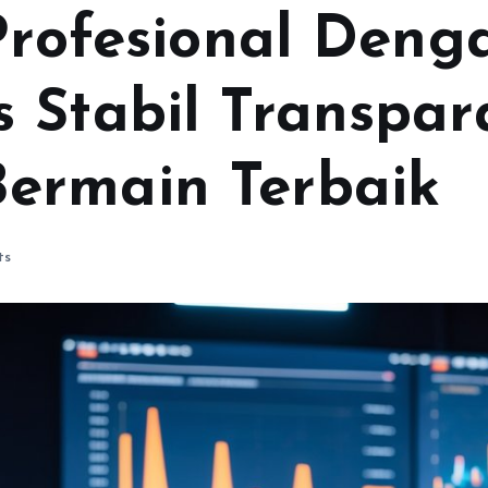
Profesional Deng
 Stabil Transpar
ermain Terbaik
ts