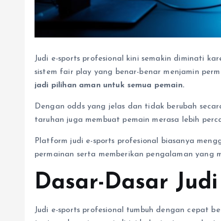
Judi e-sports profesional kini semakin diminati
sistem fair play yang benar-benar menjamin per
jadi pilihan aman untuk semua pemain.
Dengan odds yang jelas dan tidak berubah secara
taruhan juga membuat pemain merasa lebih perca
Platform judi e-sports profesional biasanya me
permainan serta memberikan pengalaman yang m
Dasar-Dasar Judi 
Judi e-sports profesional tumbuh dengan cepat b