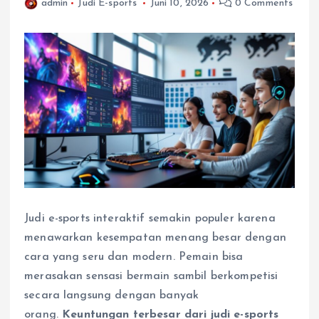
admin
Judi E-sports
Juni 10, 2026
0 Comments
Judi e-sports interaktif semakin populer karena
menawarkan kesempatan menang besar dengan
cara yang seru dan modern. Pemain bisa
merasakan sensasi bermain sambil berkompetisi
secara langsung dengan banyak
orang.
Keuntungan terbesar dari judi e-sports