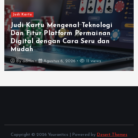
Judi Kartu
Judi Kartu Mengenal Teknologi
Dan Fitur Platform Permainan
Digital dengan Cara Seru dan
Mudah
By
admin
Agustus 6, 2026
11 views
Copyright © 2026 Yourantics | Powered by
Desert Themes