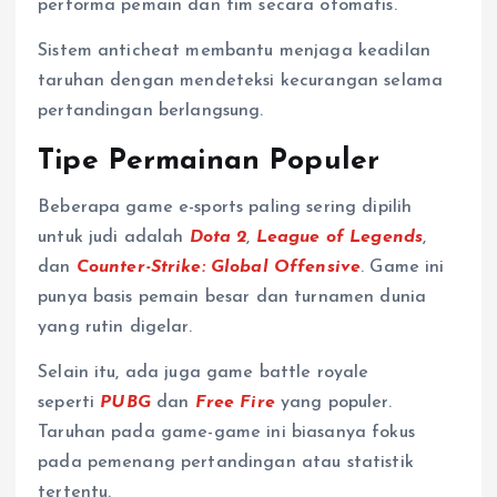
performa pemain dan tim secara otomatis.
Sistem anticheat membantu menjaga keadilan
taruhan dengan mendeteksi kecurangan selama
pertandingan berlangsung.
Tipe Permainan Populer
Beberapa game e-sports paling sering dipilih
untuk judi adalah
Dota 2
,
League of Legends
,
dan
Counter-Strike: Global Offensive
. Game ini
punya basis pemain besar dan turnamen dunia
yang rutin digelar.
Selain itu, ada juga game battle royale
seperti
PUBG
dan
Free Fire
yang populer.
Taruhan pada game-game ini biasanya fokus
pada pemenang pertandingan atau statistik
tertentu.