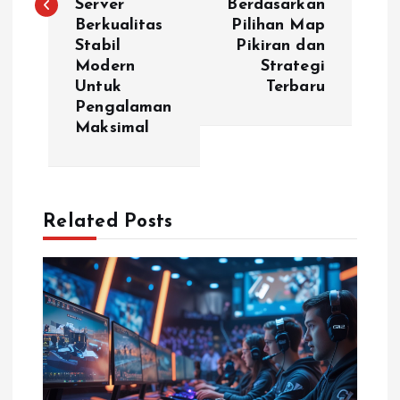
Server
Berdasarkan
Berkualitas
Pilihan Map
g
Stabil
Pikiran dan
Modern
Strategi
a
Untuk
Terbaru
Pengalaman
s
Maksimal
i
p
Related Posts
o
s