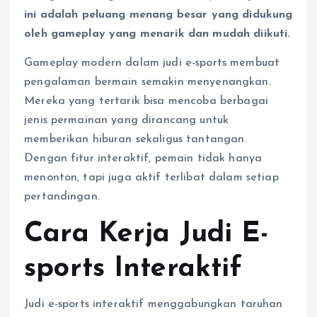
ini adalah peluang menang besar yang didukung
oleh gameplay yang menarik dan mudah diikuti.
Gameplay modern dalam judi e-sports membuat
pengalaman bermain semakin menyenangkan.
Mereka yang tertarik bisa mencoba berbagai
jenis permainan yang dirancang untuk
memberikan hiburan sekaligus tantangan.
Dengan fitur interaktif, pemain tidak hanya
menonton, tapi juga aktif terlibat dalam setiap
pertandingan.
Cara Kerja Judi E-
sports Interaktif
Judi e-sports interaktif menggabungkan taruhan