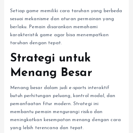
Setiap game memiliki cara taruhan yang berbeda
sesuai mekanisme dan aturan permainan yang
berlaku. Pemain disarankan memahami
karakteristik game agar bisa menempatkan
taruhan dengan tepat.
Strategi untuk
Menang Besar
Menang besar dalam judi e-sports interaktif
butuh perhitungan peluang, kontrol modal, dan
pemanfaatan fitur modern. Strategi ini
membantu pemain mengurangi risiko dan
meningkatkan kesempatan menang dengan cara
yang lebih terencana dan tepat.