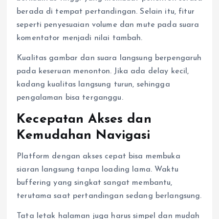
berada di tempat pertandingan. Selain itu, fitur
seperti penyesuaian volume dan mute pada suara
komentator menjadi nilai tambah.
Kualitas gambar dan suara langsung berpengaruh
pada keseruan menonton. Jika ada delay kecil,
kadang kualitas langsung turun, sehingga
pengalaman bisa terganggu.
Kecepatan Akses dan
Kemudahan Navigasi
Platform dengan akses cepat bisa membuka
siaran langsung tanpa loading lama. Waktu
buffering yang singkat sangat membantu,
terutama saat pertandingan sedang berlangsung.
Tata letak halaman juga harus simpel dan mudah