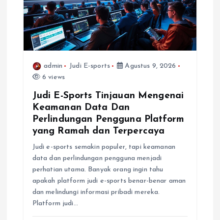
admin
Judi E-sports
Agustus 9, 2026
6 views
Judi E-Sports Tinjauan Mengenai
Keamanan Data Dan
Perlindungan Pengguna Platform
yang Ramah dan Terpercaya
Judi e-sports semakin populer, tapi keamanan
data dan perlindungan pengguna menjadi
perhatian utama. Banyak orang ingin tahu
apakah platform judi e-sports benar-benar aman
dan melindungi informasi pribadi mereka.
Platform judi…