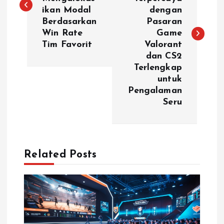
v
ikan Modal
dengan
Berdasarkan
Pasaran
i
Win Rate
Game
Tim Favorit
Valorant
g
dan CS2
Terlengkap
a
untuk
Pengalaman
s
Seru
i
p
Related Posts
o
s