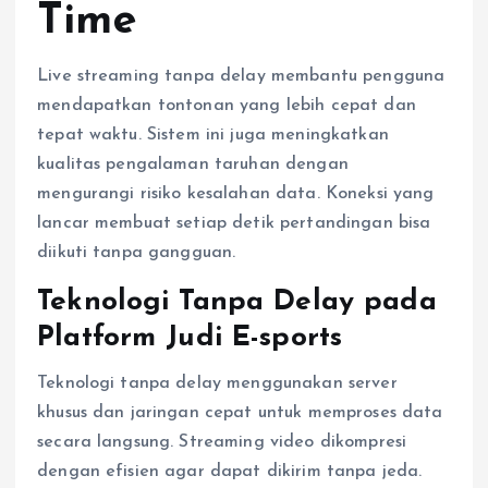
Time
Live streaming tanpa delay membantu pengguna
mendapatkan tontonan yang lebih cepat dan
tepat waktu. Sistem ini juga meningkatkan
kualitas pengalaman taruhan dengan
mengurangi risiko kesalahan data. Koneksi yang
lancar membuat setiap detik pertandingan bisa
diikuti tanpa gangguan.
Teknologi Tanpa Delay pada
Platform Judi E-sports
Teknologi tanpa delay menggunakan server
khusus dan jaringan cepat untuk memproses data
secara langsung. Streaming video dikompresi
dengan efisien agar dapat dikirim tanpa jeda.