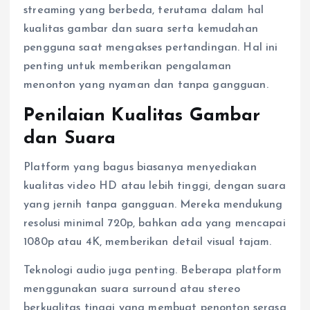
streaming yang berbeda, terutama dalam hal
kualitas gambar dan suara serta kemudahan
pengguna saat mengakses pertandingan. Hal ini
penting untuk memberikan pengalaman
menonton yang nyaman dan tanpa gangguan.
Penilaian Kualitas Gambar
dan Suara
Platform yang bagus biasanya menyediakan
kualitas video HD atau lebih tinggi, dengan suara
yang jernih tanpa gangguan. Mereka mendukung
resolusi minimal 720p, bahkan ada yang mencapai
1080p atau 4K, memberikan detail visual tajam.
Teknologi audio juga penting. Beberapa platform
menggunakan suara surround atau stereo
berkualitas tinggi yang membuat penonton serasa