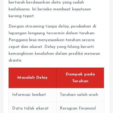
bertaruh berdasarkan data yang sudah
kadaluarsa. Ini berisiko membuat keputusan
kurang tepat.
Dengan streaming tanpa delay, perubahan di
lapangan langsung tercermin dalam taruhan.
Pengguna bisa menyesuaikan taruhan secara
cepat dan akurat. Delay yang hilang berarti
kemungkinan kesalahan dalam prediksi menurun
drastis.
Dampak pada
Masalah Delay
Taruhan
Informasi lambat
Taruhan salah arah
Data tidak akurat
Kerugian finansial