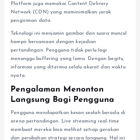
Platform juga memakai Content Delivery
Network (CDN) yang meminimalkan jarak
pengiriman data.
Teknologi ini menjamin gambar dan suara muncul
hampir bersamaan dengan kejadian
pertandingan. Pengguna tidak perlu lagi
menunggu buffering yang lama. Dengan begitu,
informasi yang diterima selalu akurat dan waktu
nyata.
Pengalaman Menonton
Langsung Bagi Pengguna
Pengguna mendapatkan kesan seolah berada di
arena pertandingan. Live streaming real-time
membuat mereka bisa melihat setiap gerakan
dan perubahan strategi secara langsung. Hal ini