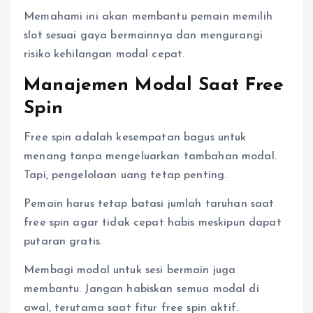
Memahami ini akan membantu pemain memilih
slot sesuai gaya bermainnya dan mengurangi
risiko kehilangan modal cepat.
Manajemen Modal Saat Free
Spin
Free spin adalah kesempatan bagus untuk
menang tanpa mengeluarkan tambahan modal.
Tapi, pengelolaan uang tetap penting.
Pemain harus tetap batasi jumlah taruhan saat
free spin agar tidak cepat habis meskipun dapat
putaran gratis.
Membagi modal untuk sesi bermain juga
membantu. Jangan habiskan semua modal di
awal, terutama saat fitur free spin aktif.