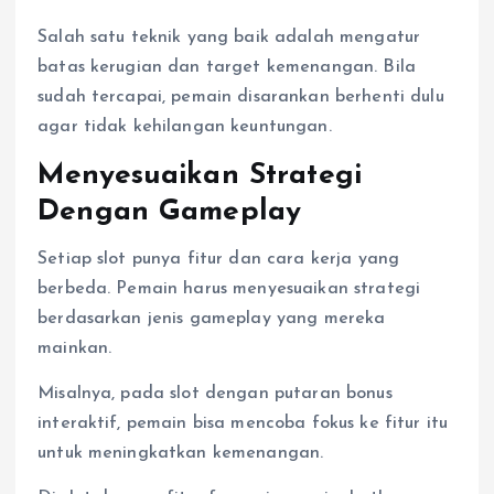
Salah satu teknik yang baik adalah mengatur
batas kerugian dan target kemenangan. Bila
sudah tercapai, pemain disarankan berhenti dulu
agar tidak kehilangan keuntungan.
Menyesuaikan Strategi
Dengan Gameplay
Setiap slot punya fitur dan cara kerja yang
berbeda. Pemain harus menyesuaikan strategi
berdasarkan jenis gameplay yang mereka
mainkan.
Misalnya, pada slot dengan putaran bonus
interaktif, pemain bisa mencoba fokus ke fitur itu
untuk meningkatkan kemenangan.