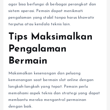
agar bisa berfungsi di berbagai perangkat dan
sistem operasi. Pemain dapat menikmati
pengalaman yang stabil tanpa harus khawatir
terputus atau kendala teknis lain.
Tips Maksimalkan
Pengalaman
Bermain
Maksimalkan kesenangan dan peluang
kemenangan saat bermain slot online dengan
langkah-langkah yang tepat. Pemain perlu
memahami aspek teknis dan strategi yang dapat
membantu mereka mengontrol permainan
dengan baik.