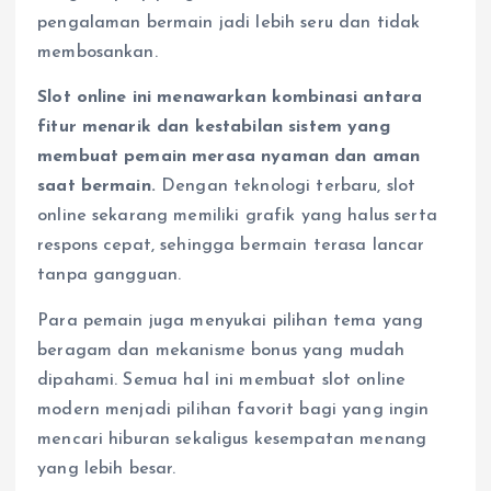
pengalaman bermain jadi lebih seru dan tidak
membosankan.
Slot online ini menawarkan kombinasi antara
fitur menarik dan kestabilan sistem yang
membuat pemain merasa nyaman dan aman
saat bermain.
Dengan teknologi terbaru, slot
online sekarang memiliki grafik yang halus serta
respons cepat, sehingga bermain terasa lancar
tanpa gangguan.
Para pemain juga menyukai pilihan tema yang
beragam dan mekanisme bonus yang mudah
dipahami. Semua hal ini membuat slot online
modern menjadi pilihan favorit bagi yang ingin
mencari hiburan sekaligus kesempatan menang
yang lebih besar.