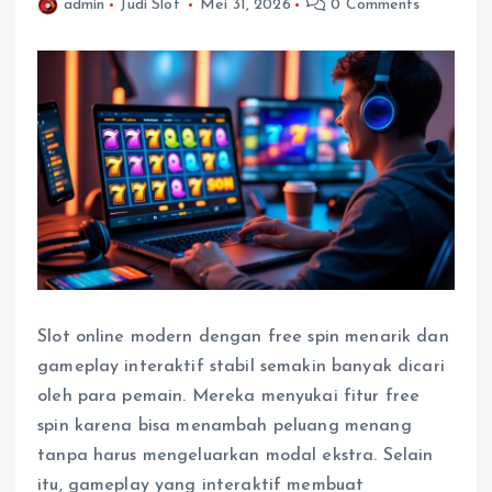
admin
Judi Slot
Mei 31, 2026
0 Comments
Slot online modern dengan free spin menarik dan
gameplay interaktif stabil semakin banyak dicari
oleh para pemain. Mereka menyukai fitur free
spin karena bisa menambah peluang menang
tanpa harus mengeluarkan modal ekstra. Selain
itu, gameplay yang interaktif membuat