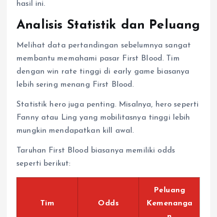
hasil ini.
Analisis Statistik dan Peluang
Melihat data pertandingan sebelumnya sangat
membantu memahami pasar First Blood. Tim
dengan win rate tinggi di early game biasanya
lebih sering menang First Blood.
Statistik hero juga penting. Misalnya, hero seperti
Fanny atau Ling yang mobilitasnya tinggi lebih
mungkin mendapatkan kill awal.
Taruhan First Blood biasanya memiliki odds
seperti berikut:
Peluang
Tim
Odds
Kemenanga
n