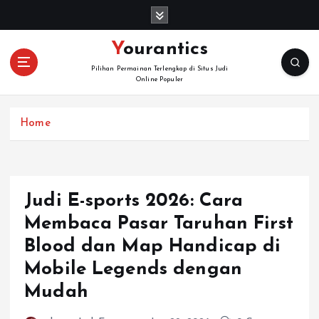
S
k
i
Yourantics
p
Pilihan Permainan Terlengkap di Situs Judi
t
Online Populer
o
c
o
Home
n
t
e
n
Judi E-sports 2026: Cara
t
Membaca Pasar Taruhan First
Blood dan Map Handicap di
Mobile Legends dengan
Mudah