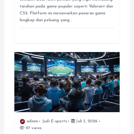
taruhan pada game populer seperti Valorant dan
CS2. Platform ini menawarkan pasaran game
lengkap dan peluang yang…
admin
Judi E-sports
Juli 3, 2026
97 views