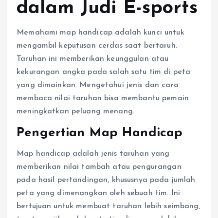
dalam Judi E-sports
Memahami map handicap adalah kunci untuk
mengambil keputusan cerdas saat bertaruh.
Taruhan ini memberikan keunggulan atau
kekurangan angka pada salah satu tim di peta
yang dimainkan. Mengetahui jenis dan cara
membaca nilai taruhan bisa membantu pemain
meningkatkan peluang menang.
Pengertian Map Handicap
Map handicap adalah jenis taruhan yang
memberikan nilai tambah atau pengurangan
pada hasil pertandingan, khususnya pada jumlah
peta yang dimenangkan oleh sebuah tim. Ini
bertujuan untuk membuat taruhan lebih seimbang,