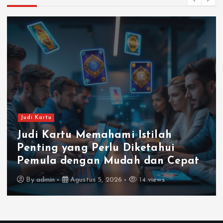
 Kartu
Judi
di Kartu Memahami Istilah
Jud
nting yang Perlu Diketahui
Ten
mula dengan Mudah dan Cepat
Per
y
admin
Agustus 5, 2026
14 views
B