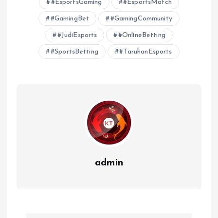
#EsportsGaming
#EsportsMatch
#GamingBet
#GamingCommunity
#JudiEsports
#OnlineBetting
#SportsBetting
#TaruhanEsports
admin