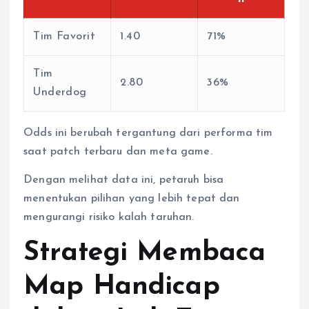
Tim Favorit
1.40
71%
Tim
2.80
36%
Underdog
Odds ini berubah tergantung dari performa tim
saat patch terbaru dan meta game.
Dengan melihat data ini, petaruh bisa
menentukan pilihan yang lebih tepat dan
mengurangi risiko kalah taruhan.
Strategi Membaca
Map Handicap