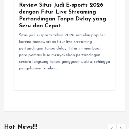
Review Situs Judi E-sports 2026
dengan Fitur Live Streaming
Pertandingan Tanpa Delay yang
Seru dan Cepat
Situs judi e-sports tahun 2026 semakin populer
karena menawarkan fitur live streaming
pertandingan tanpa delay. Fitur ini membuat
para pemain bisa menyaksikan pertandingan
secara langsung tanpa gangguan waktu, sehingga
pengalaman taruhan…
Hot News!!!