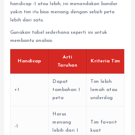
handicap -1 atau lebih, ini menandakan bandar
yakin tim itu bisa menang dengan selisih peta
lebih dari satu.
Gunakan tabel sederhana seperti ini untuk
membantu analisis:
Arti
Handicap
Kriteria Tim
Taruhan
Dapat
Tim lebih
+1
tambahan 1
lemah atau
peta
underdog
Harus
menang
Tim favorit
-1
lebih dari 1
kuat