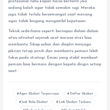
profesional tahu kapan harus berhenti jika
sedang kalah agar tidak semakin rugi. Mereka
juga tidak terlalu bersemangat saat menang
agar tidak bingung mengambil keputusan.
Teknik sederhana seperti bernapas dalam-dalam
atau istirahat sejenak saat merasa stres bisa
membantu. Sikap sabar dan disiplin menjaga
pikiran tetap jernih dan membantu pemain lebih
fokus pada strategi. Emosi yang stabil membuat
pemain bisa bermain dengan kepala dingin setiap
saat.
Agen Sbobet Terpercaya
Daftar Sbobet
Judi Bola Sbobet
Link Sbobet Terbaru