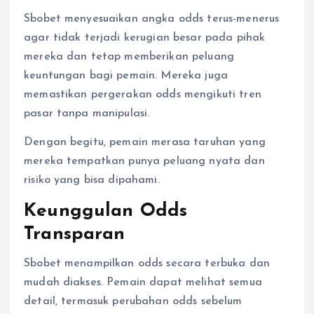
Sbobet menyesuaikan angka odds terus-menerus
agar tidak terjadi kerugian besar pada pihak
mereka dan tetap memberikan peluang
keuntungan bagi pemain. Mereka juga
memastikan pergerakan odds mengikuti tren
pasar tanpa manipulasi.
Dengan begitu, pemain merasa taruhan yang
mereka tempatkan punya peluang nyata dan
risiko yang bisa dipahami.
Keunggulan Odds
Transparan
Sbobet menampilkan odds secara terbuka dan
mudah diakses. Pemain dapat melihat semua
detail, termasuk perubahan odds sebelum