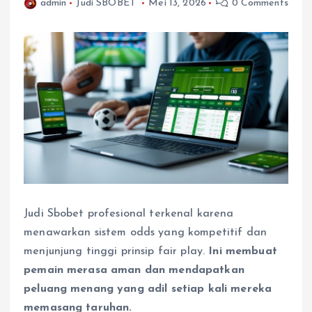
admin
Judi SBOBET
Mei 13, 2026
0 Comments
Judi Sbobet profesional terkenal karena
menawarkan sistem odds yang kompetitif dan
menjunjung tinggi prinsip fair play.
Ini membuat
pemain merasa aman dan mendapatkan
peluang menang yang adil setiap kali mereka
memasang taruhan.