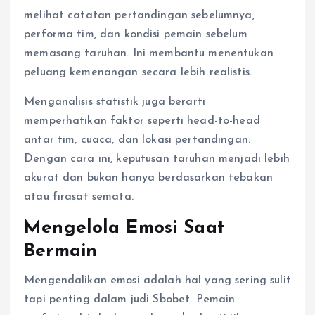
melihat catatan pertandingan sebelumnya,
performa tim, dan kondisi pemain sebelum
memasang taruhan. Ini membantu menentukan
peluang kemenangan secara lebih realistis.
Menganalisis statistik juga berarti
memperhatikan faktor seperti head-to-head
antar tim, cuaca, dan lokasi pertandingan.
Dengan cara ini, keputusan taruhan menjadi lebih
akurat dan bukan hanya berdasarkan tebakan
atau firasat semata.
Mengelola Emosi Saat
Bermain
Mengendalikan emosi adalah hal yang sering sulit
tapi penting dalam judi Sbobet. Pemain