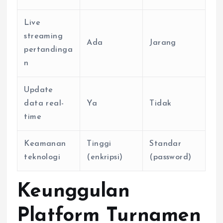
Live
streaming
Ada
Jarang
pertandinga
n
Update
data real-
Ya
Tidak
time
Keamanan
Tinggi
Standar
teknologi
(enkripsi)
(password)
Keunggulan
Platform Turnamen