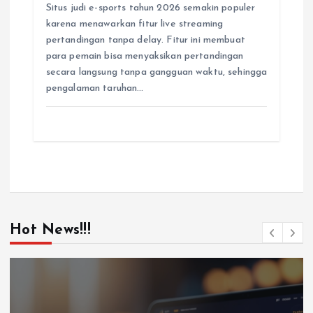
Situs judi e-sports tahun 2026 semakin populer
karena menawarkan fitur live streaming
pertandingan tanpa delay. Fitur ini membuat
para pemain bisa menyaksikan pertandingan
secara langsung tanpa gangguan waktu, sehingga
pengalaman taruhan…
Hot News!!!