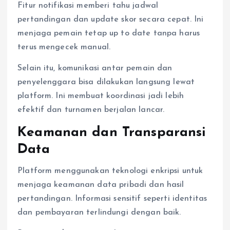
Fitur notifikasi memberi tahu jadwal
pertandingan dan update skor secara cepat. Ini
menjaga pemain tetap up to date tanpa harus
terus mengecek manual.
Selain itu, komunikasi antar pemain dan
penyelenggara bisa dilakukan langsung lewat
platform. Ini membuat koordinasi jadi lebih
efektif dan turnamen berjalan lancar.
Keamanan dan Transparansi
Data
Platform menggunakan teknologi enkripsi untuk
menjaga keamanan data pribadi dan hasil
pertandingan. Informasi sensitif seperti identitas
dan pembayaran terlindungi dengan baik.