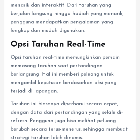
menarik dan interaktif. Dari taruhan yang
berjalan langsung hingga hadiah yang menarik,
pengguna mendapatkan pengalaman yang
lengkap dan mudah digunakan.
Opsi Taruhan Real-Time
Opsi taruhan real-time memungkinkan pemain
memasang taruhan saat pertandingan
berlangsung. Hal ini memberi peluang untuk
mengambil keputusan berdasarkan aksi yang
terjadi di lapangan.
Taruhan ini biasanya diperbarui secara cepat,
dengan data dari pertandingan yang selalu di-
refresh. Pengguna juga bisa melihat peluang
berubah secara terus-menerus, sehingga membuat
strategi taruhan lebih dinamis.