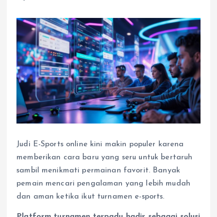
Judi E-Sports online kini makin populer karena
memberikan cara baru yang seru untuk bertaruh
sambil menikmati permainan favorit. Banyak
pemain mencari pengalaman yang lebih mudah
dan aman ketika ikut turnamen e-sports.
Platform turnamen terpadu hadir sebagai solusi