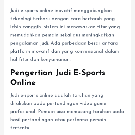
Judi e-sports online inovatif menggabungkan
teknologi terbaru dengan cara bertaruh yang
lebih canggih. Sistem ini menawarkan fitur yang
memudahkan pemain sekaligus meningkatkan
pengalaman judi. Ada perbedaan besar antara
platform inovatif dan yang konvensional dalam
hal fitur dan kenyamanan.
Pengertian Judi E-Sports
Online
Judi e-sports online adalah taruhan yang
dilakukan pada pertandingan video game
profesional. Pemain bisa memasang taruhan pada
hasil pertandingan atau performa pemain
tertentu.