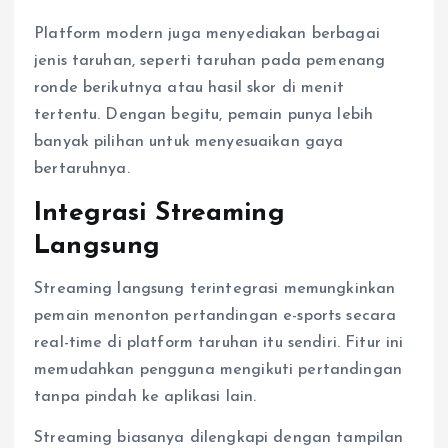
Platform modern juga menyediakan berbagai
jenis taruhan, seperti taruhan pada pemenang
ronde berikutnya atau hasil skor di menit
tertentu. Dengan begitu, pemain punya lebih
banyak pilihan untuk menyesuaikan gaya
bertaruhnya.
Integrasi Streaming
Langsung
Streaming langsung terintegrasi memungkinkan
pemain menonton pertandingan e-sports secara
real-time di platform taruhan itu sendiri. Fitur ini
memudahkan pengguna mengikuti pertandingan
tanpa pindah ke aplikasi lain.
Streaming biasanya dilengkapi dengan tampilan