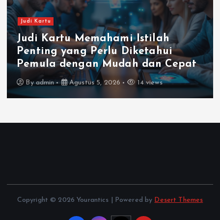
Judi Kartu
Judi Kartu Memahami Istilah
Penting yang Perlu Diketahui
Pemula dengan Mudah dan Cepat
By
admin
Agustus 5, 2026
14 views
Copyright © 2026 Yourantics | Powered by
Desert Themes