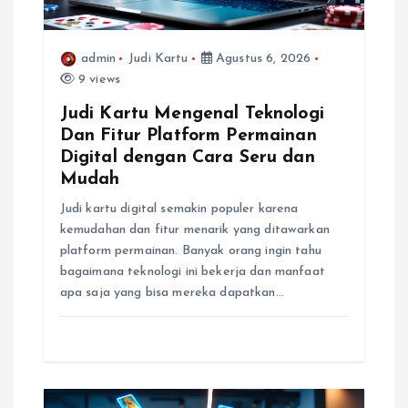
admin
Judi Kartu
Agustus 6, 2026
9 views
Judi Kartu Mengenal Teknologi
Dan Fitur Platform Permainan
Digital dengan Cara Seru dan
Mudah
Judi kartu digital semakin populer karena
kemudahan dan fitur menarik yang ditawarkan
platform permainan. Banyak orang ingin tahu
bagaimana teknologi ini bekerja dan manfaat
apa saja yang bisa mereka dapatkan…