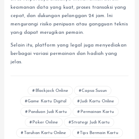
keamanan data yang kuat, proses transaksi yang
cepat, dan dukungan pelanggan 24 jam. Ini
mengurangi risiko penipuan atau gangguan teknis
yang dapat merugikan pemain.
Selain itu, platform yang legal juga menyediakan
berbagai variasi permainan dan hadiah yang
jelas.
Blackjack Online
Capsa Susun
Game Kartu Digital
Judi Kartu Online
Panduan Judi Kartu
Permainan Kartu
Poker Online
Strategi Judi Kartu
Taruhan Kartu Online
Tips Bermain Kartu