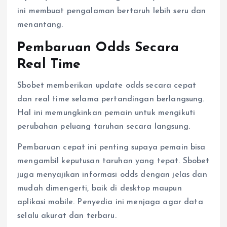
ini membuat pengalaman bertaruh lebih seru dan
menantang.
Pembaruan Odds Secara
Real Time
Sbobet memberikan update odds secara cepat
dan real time selama pertandingan berlangsung.
Hal ini memungkinkan pemain untuk mengikuti
perubahan peluang taruhan secara langsung.
Pembaruan cepat ini penting supaya pemain bisa
mengambil keputusan taruhan yang tepat. Sbobet
juga menyajikan informasi odds dengan jelas dan
mudah dimengerti, baik di desktop maupun
aplikasi mobile. Penyedia ini menjaga agar data
selalu akurat dan terbaru.