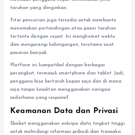
taruhan yang diinginkan.
Fitur pencarian juga tersedia untuk membantu
menemukan pertandingan atau pasar taruhan
tertentu dengan cepat. Ini menghemat waktu
dan mengurangi kebingungan, terutama saat
pasaran banyak.
Platform ini kompatibel dengan berbagai
perangkat, termasuk smartphone dan tablet. Jadi,
pengguna bisa bertaruh kapan saja dan di mana
saja tanpa kesulitan menggunakan navigasi
sederhana yang responsif.
Keamanan Data dan Privasi
Sbobet menggunakan enkripsi data tingkat tinggi
untuk melindungi informasi pribadi dan transaksi