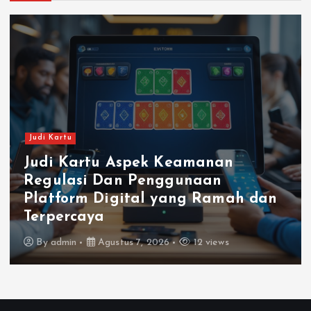
Judi Kartu
Judi Kartu Aspek Keamanan
Regulasi Dan Penggunaan
Platform Digital yang Ramah dan
Terpercaya
By
admin
Agustus 7, 2026
12 views