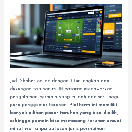
Judi Sbobet online dengan fitur lengkap dan
dukungan taruhan multi pasaran menawarkan
pengalaman bermain yang mudah dan seru bagi
para penggemar taruhan.
Platform ini memiliki
banyak pilihan pasar taruhan yang bisa dipilih,
sehingga pemain bisa memasang taruhan sesuai
minatnya tanpa batasan jenis permainan.