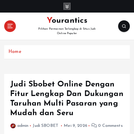
S
k
i
Yourantics
p
Pilihan Permainan Terlengkap di Situs Judi
t
Online Populer
o
c
o
Home
n
t
e
n
Judi Sbobet Online Dengan
t
Fitur Lengkap Dan Dukungan
Taruhan Multi Pasaran yang
Mudah dan Seru
admin
Judi SBOBET
Mei 9, 2026
0 Comments