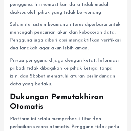
pengguna. Ini memastikan data tidak mudah
diakses oleh pihak yang tidak berwenang.
Selain itu, sistem keamanan terus diperbarui untuk
mencegah pencurian akun dan kebocoran data.
Pengguna juga diberi opsi mengaktifkan verifikasi
dua langkah agar akun lebih aman.
Privasi pengguna dijaga dengan ketat. Informasi
pribadi tidak dibagikan ke pihak ketiga tanpa
izin, dan Sbobet mematuhi aturan perlindungan
data yang berlaku.
Dukungan Pemutakhiran
Otomatis
Platform ini selalu memperbarui fitur dan
perbaikan secara otomatis. Pengguna tidak perlu