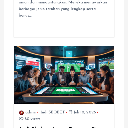
aman dan menguntungkan. Mereka menawarkan
berbagai jenis taruhan yang lengkap serta
bonus…
admin
Judi SBOBET
Juli 10, 2026
80 views