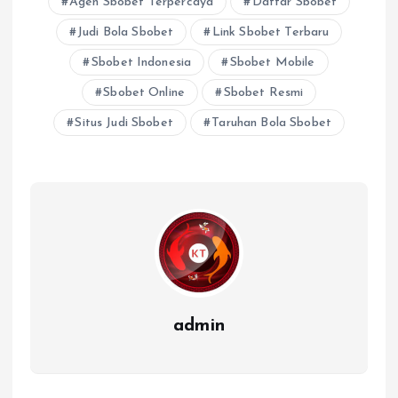
Agen Sbobet Terpercaya
Daftar Sbobet
Judi Bola Sbobet
Link Sbobet Terbaru
Sbobet Indonesia
Sbobet Mobile
Sbobet Online
Sbobet Resmi
Situs Judi Sbobet
Taruhan Bola Sbobet
admin