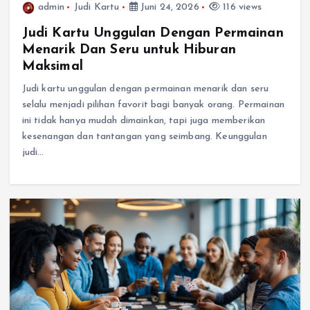
admin
Judi Kartu
Juni 24, 2026
116 views
Judi Kartu Unggulan Dengan Permainan
Menarik Dan Seru untuk Hiburan
Maksimal
Judi kartu unggulan dengan permainan menarik dan seru
selalu menjadi pilihan favorit bagi banyak orang. Permainan
ini tidak hanya mudah dimainkan, tapi juga memberikan
kesenangan dan tantangan yang seimbang. Keunggulan
judi…