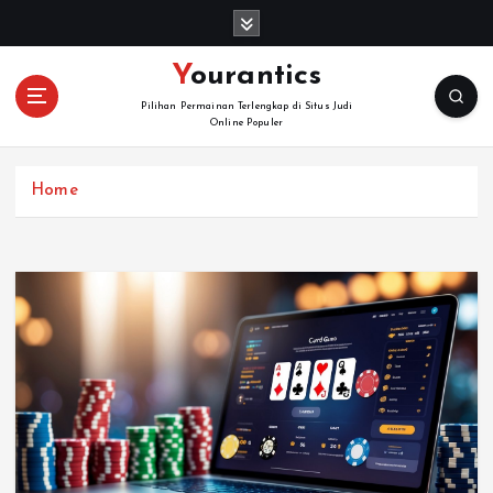
S
k
i
Yourantics
p
Pilihan Permainan Terlengkap di Situs Judi
t
Online Populer
o
c
o
Home
n
t
e
n
t