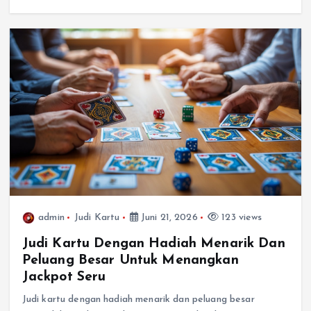
admin
Judi Kartu
Juni 21, 2026
123 views
Judi Kartu Dengan Hadiah Menarik Dan
Peluang Besar Untuk Menangkan
Jackpot Seru
Judi kartu dengan hadiah menarik dan peluang besar