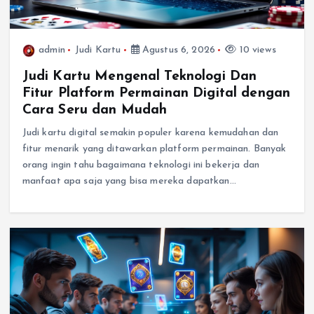
admin
Judi Kartu
Agustus 6, 2026
10 views
Judi Kartu Mengenal Teknologi Dan
Fitur Platform Permainan Digital dengan
Cara Seru dan Mudah
Judi kartu digital semakin populer karena kemudahan dan
fitur menarik yang ditawarkan platform permainan. Banyak
orang ingin tahu bagaimana teknologi ini bekerja dan
manfaat apa saja yang bisa mereka dapatkan…