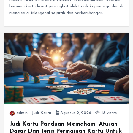
bermain kartu lewat perangkat elektronik kapan saja dan di
mana saja. Mengenal sejarah dan perkembangan…
admin
Judi Kartu
Agustus 2, 2026
18 views
Judi Kartu Panduan Memahami Aturan
Dasar Dan Jenis Permainan Kartu Untuk