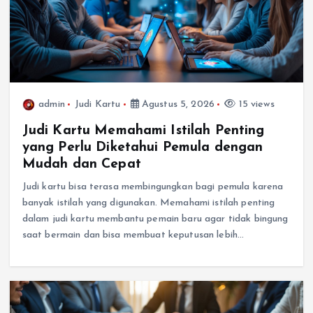
admin
Judi Kartu
Agustus 5, 2026
15 views
Judi Kartu Memahami Istilah Penting
yang Perlu Diketahui Pemula dengan
Mudah dan Cepat
Judi kartu bisa terasa membingungkan bagi pemula karena
banyak istilah yang digunakan. Memahami istilah penting
dalam judi kartu membantu pemain baru agar tidak bingung
saat bermain dan bisa membuat keputusan lebih…