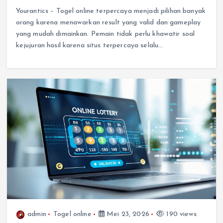
Yourantics – Togel online terpercaya menjadi pilihan banyak
orang karena menawarkan result yang valid dan gameplay
yang mudah dimainkan. Pemain tidak perlu khawatir soal
kejujuran hasil karena situs terpercaya selalu…
admin
Togel online
Mei 23, 2026
190 views