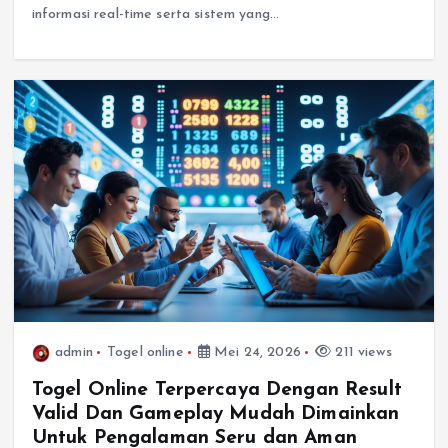
informasi real-time serta sistem yang…
admin
Togel online
Mei 24, 2026
211 views
Togel Online Terpercaya Dengan Result
Valid Dan Gameplay Mudah Dimainkan
Untuk Pengalaman Seru dan Aman