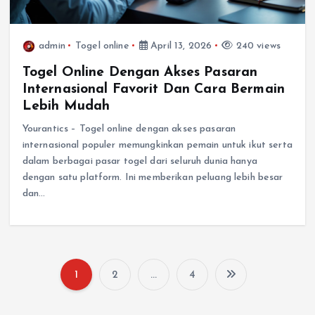
admin
Togel online
April 13, 2026
240 views
Togel Online Dengan Akses Pasaran
Internasional Favorit Dan Cara Bermain
Lebih Mudah
Yourantics – Togel online dengan akses pasaran
internasional populer memungkinkan pemain untuk ikut serta
dalam berbagai pasar togel dari seluruh dunia hanya
dengan satu platform. Ini memberikan peluang lebih besar
dan…
1
2
…
4
P