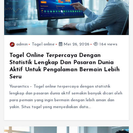
admin
Togel online
Mei 26, 2026
164 views
Togel Online Terpercaya Dengan
Statistik Lengkap Dan Pasaran Dunia
Aktif Untuk Pengalaman Bermain Lebih
Seru
Yourantics – Togel online terpercaya dengan statistik
lengkap dan pasaran dunia aktif semakin banyak dicari oleh
para pemain yang ingin bermain dengan lebih aman dan
yakin. Situs togel yang menyediakan data…