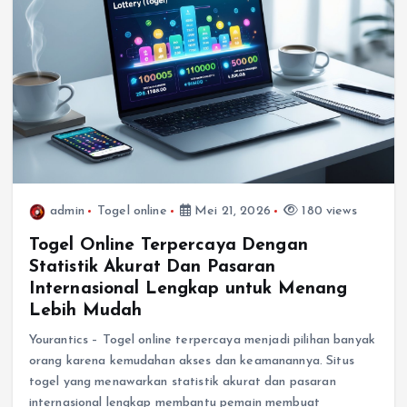
admin
Togel online
Mei 21, 2026
180 views
Togel Online Terpercaya Dengan
Statistik Akurat Dan Pasaran
Internasional Lengkap untuk Menang
Lebih Mudah
Yourantics – Togel online terpercaya menjadi pilihan banyak
orang karena kemudahan akses dan keamanannya. Situs
togel yang menawarkan statistik akurat dan pasaran
internasional lengkap membantu pemain membuat