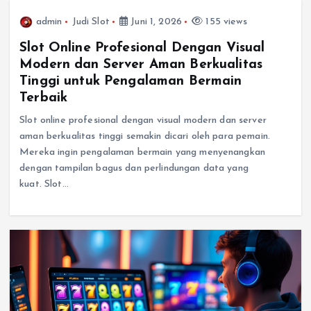
admin
Judi Slot
Juni 1, 2026
155 views
Slot Online Profesional Dengan Visual
Modern dan Server Aman Berkualitas
Tinggi untuk Pengalaman Bermain
Terbaik
Slot online profesional dengan visual modern dan server
aman berkualitas tinggi semakin dicari oleh para pemain.
Mereka ingin pengalaman bermain yang menyenangkan
dengan tampilan bagus dan perlindungan data yang
kuat. Slot…