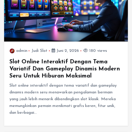
admin
Judi Slot
Juni 2, 2026
180 views
Slot Online Interaktif Dengan Tema
Variatif Dan Gameplay Dinamis Modern
Seru Untuk Hiburan Maksimal
Slot online interaktif dengan tema variatif dan gameplay
dinamis modern seru menawarkan pengalaman bermain
yang jauh lebih menarik dibandingkan slot klasik. Mereka
memungkinkan pemain menikmati grafis keren, fitur unik,
dan berbagai…