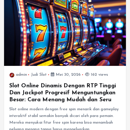
admin
Judi Slot
Mei 30, 2026
162 views
Slot Online Dinamis Dengan RTP Tinggi
Dan Jackpot Progresif Menguntungkan
Besar: Cara Menang Mudah dan Seru
Slot online modern dengan free spin menarik dan gameplay
interaktif stabil semakin banyak dicari oleh para pemain.
Mereka menyukai fitur free spin karena bisa menambah
peluang menang tanpa harus mengeluarkan…