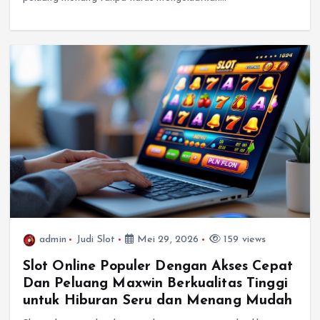
admin
Judi Slot
Mei 29, 2026
159 views
Slot Online Populer Dengan Akses Cepat
Dan Peluang Maxwin Berkualitas Tinggi
untuk Hiburan Seru dan Menang Mudah