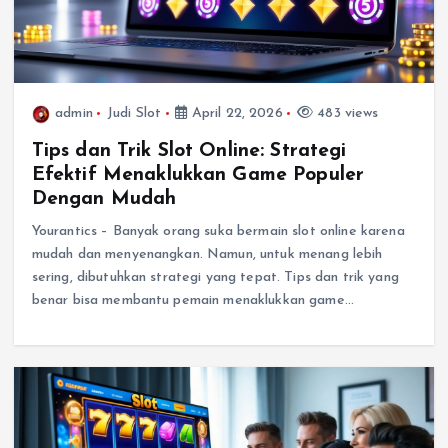
admin
Judi Slot
April 22, 2026
483 views
Tips dan Trik Slot Online: Strategi
Efektif Menaklukkan Game Populer
Dengan Mudah
Yourantics – Banyak orang suka bermain slot online karena
mudah dan menyenangkan. Namun, untuk menang lebih
sering, dibutuhkan strategi yang tepat. Tips dan trik yang
benar bisa membantu pemain menaklukkan game…