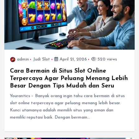
admin
Judi Slot
April 21, 2026
520 views
Cara Bermain di Situs Slot Online
Terpercaya Agar Peluang Menang Lebih
Besar Dengan Tips Mudah dan Seru
Yourantics – Banyak orang ingin tahu cara bermain di situs
slot online terpercaya agar peluang menang lebih besar.
Kunci utamanya adalah memilih situs yang aman dan
memiliki reputasi baik. Dengan bermain…