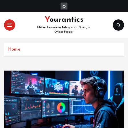
S
k
i
Yourantics
p
Pilihan Permainan Terlengkap di Situs Judi
t
Online Populer
o
c
o
Home
n
t
e
n
t