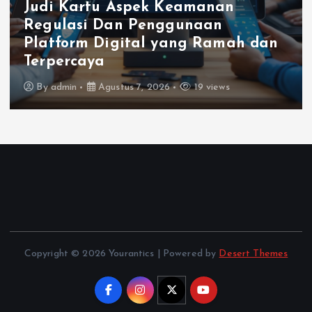
Judi Kartu Aspek Keamanan
Regulasi Dan Penggunaan
Platform Digital yang Ramah dan
Terpercaya
By
admin
Agustus 7, 2026
19 views
Copyright © 2026 Yourantics | Powered by
Desert Themes