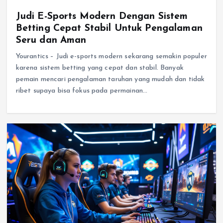
Judi E-Sports Modern Dengan Sistem
Betting Cepat Stabil Untuk Pengalaman
Seru dan Aman
Yourantics – Judi e-sports modern sekarang semakin populer
karena sistem betting yang cepat dan stabil. Banyak
pemain mencari pengalaman taruhan yang mudah dan tidak
ribet supaya bisa fokus pada permainan…