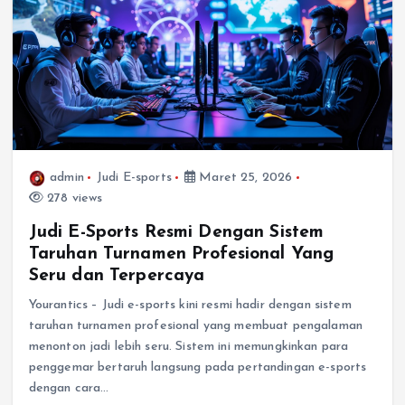
admin
Judi E-sports
Maret 25, 2026
278 views
Judi E-Sports Resmi Dengan Sistem
Taruhan Turnamen Profesional Yang
Seru dan Terpercaya
Yourantics – Judi e-sports kini resmi hadir dengan sistem
taruhan turnamen profesional yang membuat pengalaman
menonton jadi lebih seru. Sistem ini memungkinkan para
penggemar bertaruh langsung pada pertandingan e-sports
dengan cara…