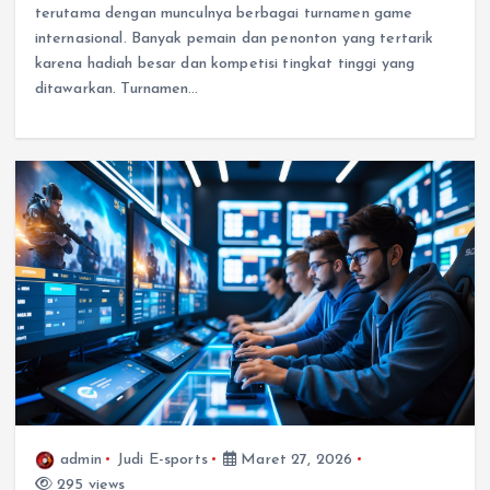
terutama dengan munculnya berbagai turnamen game
internasional. Banyak pemain dan penonton yang tertarik
karena hadiah besar dan kompetisi tingkat tinggi yang
ditawarkan. Turnamen…
admin
Judi E-sports
Maret 27, 2026
295 views