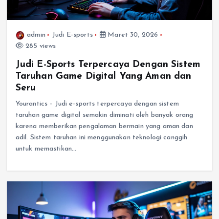
admin
Judi E-sports
Maret 30, 2026
285 views
Judi E-Sports Terpercaya Dengan Sistem
Taruhan Game Digital Yang Aman dan
Seru
Yourantics – Judi e-sports terpercaya dengan sistem
taruhan game digital semakin diminati oleh banyak orang
karena memberikan pengalaman bermain yang aman dan
adil. Sistem taruhan ini menggunakan teknologi canggih
untuk memastikan…