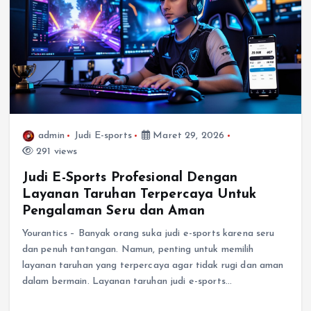
admin
Judi E-sports
Maret 29, 2026
291 views
Judi E-Sports Profesional Dengan
Layanan Taruhan Terpercaya Untuk
Pengalaman Seru dan Aman
Yourantics – Banyak orang suka judi e-sports karena seru
dan penuh tantangan. Namun, penting untuk memilih
layanan taruhan yang terpercaya agar tidak rugi dan aman
dalam bermain. Layanan taruhan judi e-sports…