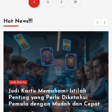
1
2
3
P
a
Hot News!!!
g
i
n
a
s
Judi Kartu
Judi Kartu Memahami Istilah
i
Penting yang Perlu Diketahui
p
Pemula dengan Mudah dan Cepat