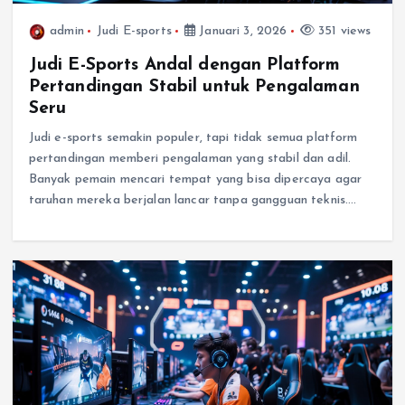
admin
Judi E-sports
Januari 3, 2026
351 views
Judi E-Sports Andal dengan Platform
Pertandingan Stabil untuk Pengalaman
Seru
Judi e-sports semakin populer, tapi tidak semua platform
pertandingan memberi pengalaman yang stabil dan adil.
Banyak pemain mencari tempat yang bisa dipercaya agar
taruhan mereka berjalan lancar tanpa gangguan teknis.…