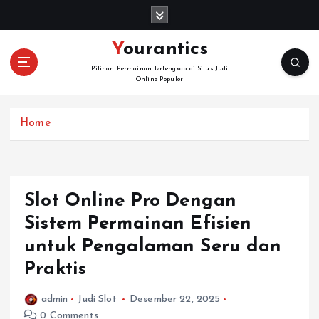
S
k
i
Yourantics
p
Pilihan Permainan Terlengkap di Situs Judi
t
Online Populer
o
c
o
Home
n
t
e
n
Slot Online Pro Dengan
t
Sistem Permainan Efisien
untuk Pengalaman Seru dan
Praktis
admin
Judi Slot
Desember 22, 2025
0 Comments