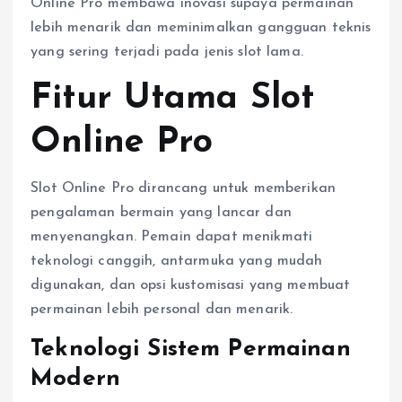
Online Pro membawa inovasi supaya permainan
lebih menarik dan meminimalkan gangguan teknis
yang sering terjadi pada jenis slot lama.
Fitur Utama Slot
Online Pro
Slot Online Pro dirancang untuk memberikan
pengalaman bermain yang lancar dan
menyenangkan. Pemain dapat menikmati
teknologi canggih, antarmuka yang mudah
digunakan, dan opsi kustomisasi yang membuat
permainan lebih personal dan menarik.
Teknologi Sistem Permainan
Modern