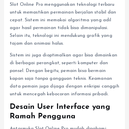
Slot Online Pro menggunakan teknologi terbaru
untuk memastikan permainan berjalan stabil dan
cepat. Sistem ini memakai algoritma yang adil
agar hasil permainan tidak bisa dimanipulasi.
Selain itu, teknologi ini mendukung grafik yang
tajam dan animasi halus.
Sistem ini juga dioptimalkan agar bisa dimainkan
di berbagai perangkat, seperti komputer dan
ponsel. Dengan begitu, pemain bisa bermain
kapan saja tanpa gangguan teknis. Keamanan
data pemain juga dijaga dengan enkripsi canggih
untuk mencegah kebocoran informasi pribadi.
Desain User Interface yang
Ramah Pengguna
Antarmuka Slot Online Pro mudah dipahami