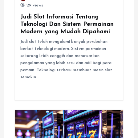
29 views
Judi Slot Informasi Tentang
Teknologi Dan Sistem Permainan
Modern yang Mudah Dipahami
Judi slot telah mengalami banyak perubahan
berkat teknologi modern. Sistem permainan
sekarang lebih canggih dan menawarkan
pengalaman yang lebih seru dan adil bagi para
pemain. Teknologi terbaru membuat mesin slot
semakin…