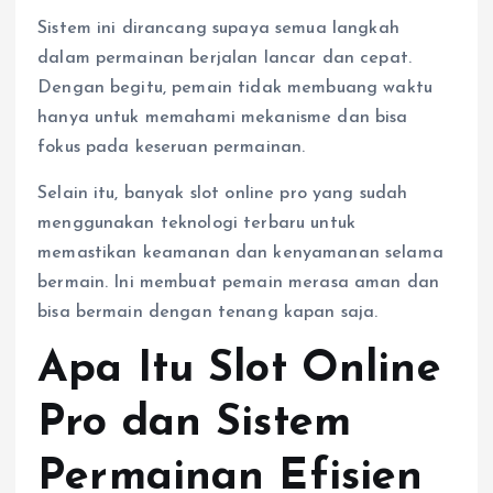
Sistem ini dirancang supaya semua langkah
dalam permainan berjalan lancar dan cepat.
Dengan begitu, pemain tidak membuang waktu
hanya untuk memahami mekanisme dan bisa
fokus pada keseruan permainan.
Selain itu, banyak slot online pro yang sudah
menggunakan teknologi terbaru untuk
memastikan keamanan dan kenyamanan selama
bermain. Ini membuat pemain merasa aman dan
bisa bermain dengan tenang kapan saja.
Apa Itu Slot Online
Pro dan Sistem
Permainan Efisien