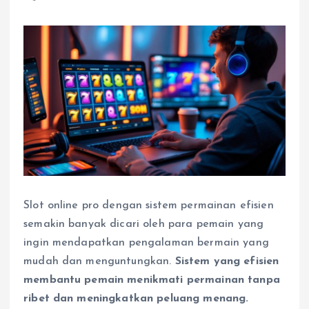
Slot online pro dengan sistem permainan efisien
semakin banyak dicari oleh para pemain yang
ingin mendapatkan pengalaman bermain yang
mudah dan menguntungkan.
Sistem yang efisien
membantu pemain menikmati permainan tanpa
ribet dan meningkatkan peluang menang.