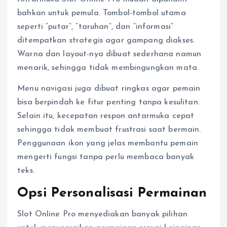
bahkan untuk pemula. Tombol-tombol utama
seperti “putar”, “taruhan”, dan “informasi”
ditempatkan strategis agar gampang diakses.
Warna dan layout-nya dibuat sederhana namun
menarik, sehingga tidak membingungkan mata.
Menu navigasi juga dibuat ringkas agar pemain
bisa berpindah ke fitur penting tanpa kesulitan.
Selain itu, kecepatan respon antarmuka cepat
sehingga tidak membuat frustrasi saat bermain.
Penggunaan ikon yang jelas membantu pemain
mengerti fungsi tanpa perlu membaca banyak
teks.
Opsi Personalisasi Permainan
Slot Online Pro menyediakan banyak pilihan