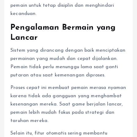
pemain untuk tetap disiplin dan menghindari
kecanduan.
Pengalaman Bermain yang
Lancar
Sistem yang dirancang dengan baik menciptakan
permainan yang mudah dan cepat dijalankan.
Pemain tidak perlu menunggu lama saat ganti
putaran atau saat kemenangan diproses.
Proses cepat ini membuat pemain merasa nyaman
karena tidak ada gangguan yang menghambat
kesenangan mereka. Saat game berjalan lancar,
pemain lebih mudah fokus pada strategi dan
taruhan mereka.
Selain itu, fitur otomatis sering membantu