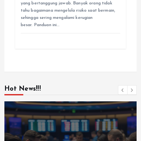
yang bertanggung jawab. Banyak orang tidak
tahu bagaimana mengelola risiko saat bermain,
sehingga sering mengalami kerugian
besar. Panduan ini…
Hot News!!!