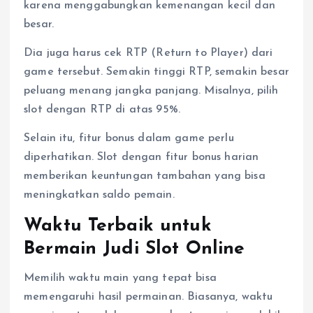
karena menggabungkan kemenangan kecil dan
besar.
Dia juga harus cek RTP (Return to Player) dari
game tersebut. Semakin tinggi RTP, semakin besar
peluang menang jangka panjang. Misalnya, pilih
slot dengan RTP di atas 95%.
Selain itu, fitur bonus dalam game perlu
diperhatikan. Slot dengan fitur bonus harian
memberikan keuntungan tambahan yang bisa
meningkatkan saldo pemain.
Waktu Terbaik untuk
Bermain Judi Slot Online
Memilih waktu main yang tepat bisa
memengaruhi hasil permainan. Biasanya, waktu