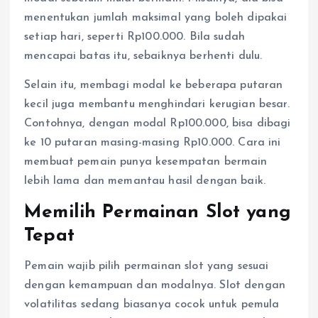
menentukan jumlah maksimal yang boleh dipakai
setiap hari, seperti Rp100.000. Bila sudah
mencapai batas itu, sebaiknya berhenti dulu.
Selain itu, membagi modal ke beberapa putaran
kecil juga membantu menghindari kerugian besar.
Contohnya, dengan modal Rp100.000, bisa dibagi
ke 10 putaran masing-masing Rp10.000. Cara ini
membuat pemain punya kesempatan bermain
lebih lama dan memantau hasil dengan baik.
Memilih Permainan Slot yang
Tepat
Pemain wajib pilih permainan slot yang sesuai
dengan kemampuan dan modalnya. Slot dengan
volatilitas sedang biasanya cocok untuk pemula