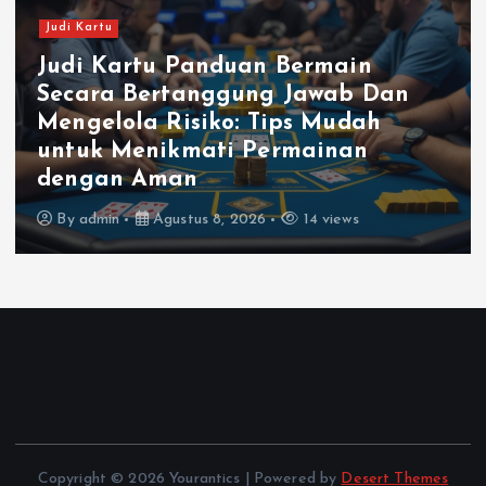
Judi Kartu
Judi Kartu Panduan Bermain
Secara Bertanggung Jawab Dan
Mengelola Risiko: Tips Mudah
untuk Menikmati Permainan
dengan Aman
By
admin
Agustus 8, 2026
14 views
Copyright © 2026 Yourantics | Powered by
Desert Themes