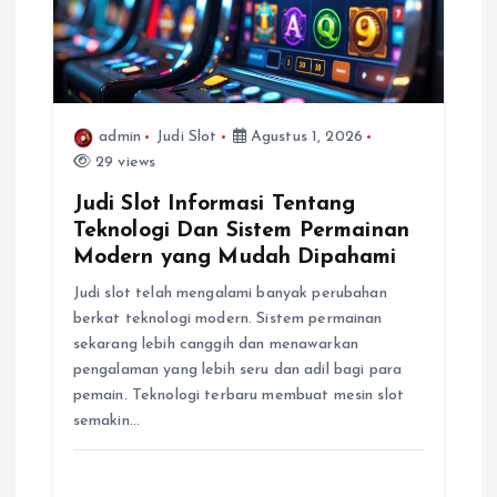
s
admin
Judi Slot
Agustus 1, 2026
29 views
Judi Slot Informasi Tentang
Teknologi Dan Sistem Permainan
Modern yang Mudah Dipahami
Judi slot telah mengalami banyak perubahan
berkat teknologi modern. Sistem permainan
sekarang lebih canggih dan menawarkan
pengalaman yang lebih seru dan adil bagi para
pemain. Teknologi terbaru membuat mesin slot
semakin…