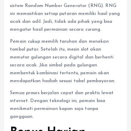
sistem Random Number Generator (RNG). RNG
ini memastikan setiap putaran memiliki hasil yang
acak dan adil. Jadi, tidak ada pihak yang bisa
mengatur hasil permainan secara curang.
Pemain cukup memilih taruhan dan menekan
tombol putar. Setelah itu, mesin slot akan
memutar gulungan secara digital dan berhenti
secara acak. Jika simbol pada gulungan
membentuk kombinasi tertentu, pemain akan
mendapatkan hadiah sesuai tabel pembayaran.
Semua proses berjalan cepat dan praktis lewat
internet. Dengan teknologi ini, pemain bisa
menikmati permainan kapan saja tanpa
gangguan.