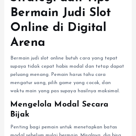
Bermain Judi Slot
Online di Digital
Arena
Bermain judi slot online butuh cara yang tepat
supaya tidak cepat habis modal dan tetap dapat
peluang menang. Pemain harus tahu cara
mengatur uang, pilih game yang cocok, dan
waktu main yang pas supaya hasilnya maksimal.
Mengelola Modal Secara
Bijak
Penting bagi pemain untuk menetapkan batas
modal sebelum mulai bermain. Misalnya, dia bisa