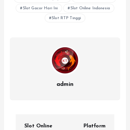
Slot Gacor Hari Ini
Slot Online Indonesia
Slot RTP Tinggi
admin
N
Slot Online
Platform