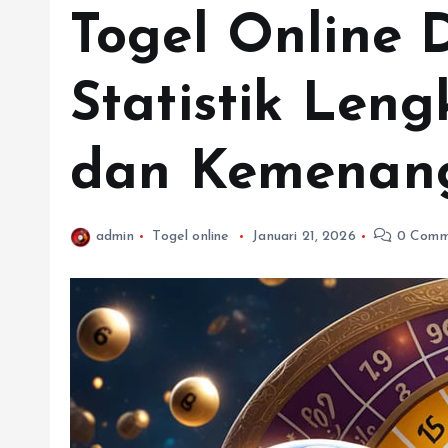
Togel Online 
Statistik Len
dan Kemenan
admin
Togel online
Januari 21, 2026
0 Comm