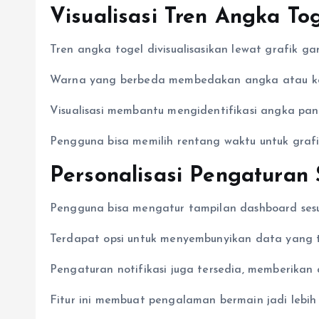
Visualisasi Tren Angka To
Tren angka togel divisualisasikan lewat grafik g
Warna yang berbeda membedakan angka atau kelo
Visualisasi membantu mengidentifikasi angka pa
Pengguna bisa memilih rentang waktu untuk grafik,
Personalisasi Pengaturan S
Pengguna bisa mengatur tampilan dashboard sesua
Terdapat opsi untuk menyembunyikan data yang ti
Pengaturan notifikasi juga tersedia, memberikan a
Fitur ini membuat pengalaman bermain jadi lebih