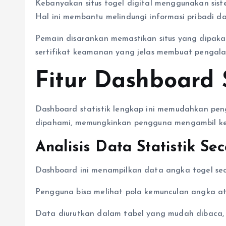
Kebanyakan situs togel digital menggunakan sist
Hal ini membantu melindungi informasi pribadi d
Pemain disarankan memastikan situs yang dipakai
sertifikat keamanan yang jelas membuat pengala
Fitur Dashboard 
Dashboard statistik lengkap ini memudahkan pen
dipahami, memungkinkan pengguna mengambil kep
Analisis Data Statistik Se
Dashboard ini menampilkan data angka togel secar
Pengguna bisa melihat pola kemunculan angka at
Data diurutkan dalam tabel yang mudah dibaca, de