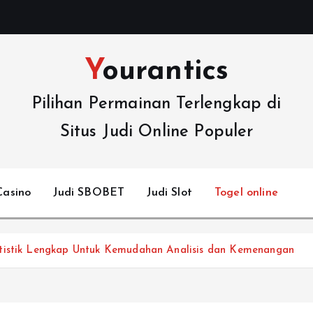
Yourantics
Pilihan Permainan Terlengkap di
Situs Judi Online Populer
Casino
Judi SBOBET
Judi Slot
Togel online
atistik Lengkap Untuk Kemudahan Analisis dan Kemenangan