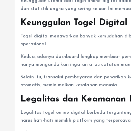
Keunggulan utama dari togel online digital ad
dan statistik angka yang sering keluar. Ini mem
Keunggulan Togel Digital
Togel digital menawarkan banyak kemudahan dib
operasional.
Kedua, adanya dashboard lengkap membuat pemai
hanya mengandalkan ingatan atau catatan manu
Selain itu, transaksi pembayaran dan penarikan 
otomatis, meminimalkan kesalahan manusia.
Legalitas dan Keamanan 
Legalitas togel online digital berbeda tergantun
harus hati-hati memilih platform yang terpercaya