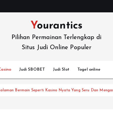
Yourantics
Pilihan Permainan Terlengkap di
Situs Judi Online Populer
Casino
Judi SBOBET
Judi Slot
Togel online
galaman Bermain Seperti Kasino Nyata Yang Seru Dan Mengas