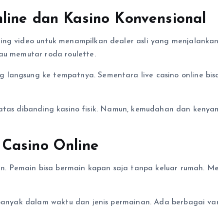
line dan Kasino Konvensional
ing video untuk menampilkan dealer asli yang menjalankan
au memutar roda roulette.
langsung ke tempatnya. Sementara live casino online bisa 
 terbatas dibanding kasino fisik. Namun, kemudahan dan ken
Casino Online
. Pemain bisa bermain kapan saja tanpa keluar rumah. Me
 banyak dalam waktu dan jenis permainan. Ada berbagai vari