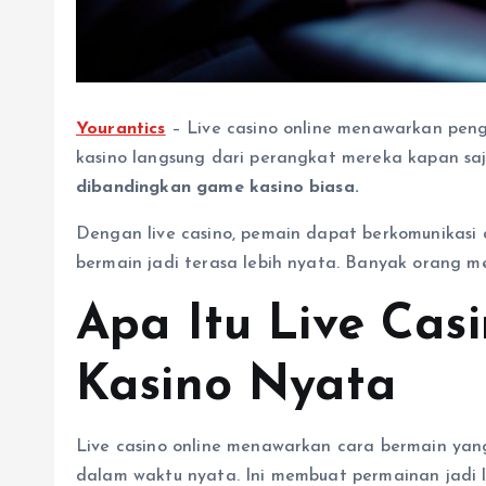
Yourantics
– Live casino online menawarkan peng
kasino langsung dari perangkat mereka kapan sa
dibandingkan game kasino biasa.
Dengan live casino, pemain dapat berkomunikasi
bermain jadi terasa lebih nyata. Banyak orang me
Apa Itu Live Ca
Kasino Nyata
Live casino online menawarkan cara bermain yang
dalam waktu nyata. Ini membuat permainan jadi 