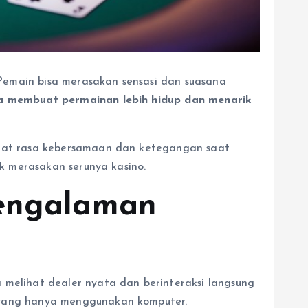
Pemain bisa merasakan sensasi dan suasana
ta membuat permainan lebih hidup dan menarik
mbuat rasa kebersamaan dan ketegangan saat
uk merasakan serunya kasino.
Pengalaman
 melihat dealer nyata dan berinteraksi langsung
a yang hanya menggunakan komputer.