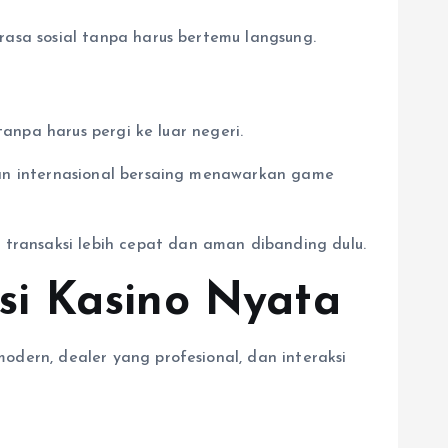
asa sosial tanpa harus bertemu langsung.
anpa harus pergi ke luar negeri.
dan internasional bersaing menawarkan game
ransaksi lebih cepat dan aman dibanding dulu.
si Kasino Nyata
dern, dealer yang profesional, dan interaksi