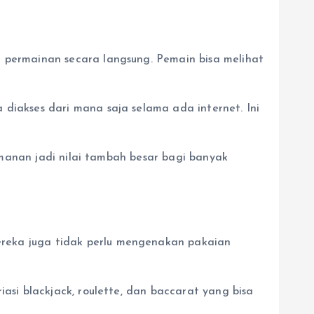
 permainan secara langsung. Pemain bisa melihat
diakses dari mana saja selama ada internet. Ini
yamanan jadi nilai tambah besar bagi banyak
reka juga tidak perlu mengenakan pakaian
asi blackjack, roulette, dan baccarat yang bisa