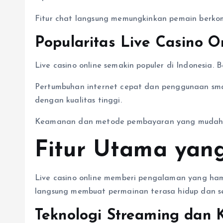
Fitur chat langsung memungkinkan pemain berkomu
Popularitas Live Casino On
Live casino online semakin populer di Indonesia. 
Pertumbuhan internet cepat dan penggunaan smar
dengan kualitas tinggi.
Keamanan dan metode pembayaran yang mudah jug
Fitur Utama yan
Live casino online memberi pengalaman yang hamp
langsung membuat permainan terasa hidup dan se
Teknologi Streaming dan