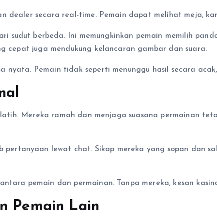
 dealer secara real-time. Pemain dapat melihat meja, kar
 sudut berbeda. Ini memungkinkan pemain memilih pandang
yang cepat juga mendukung kelancaran gambar dan suara.
 nyata. Pemain tidak seperti menunggu hasil secara acak,
nal
 terlatih. Mereka ramah dan menjaga suasana permainan t
pertanyaan lewat chat. Sikap mereka yang sopan dan sa
 antara pemain dan permainan. Tanpa mereka, kesan kasino
an Pemain Lain