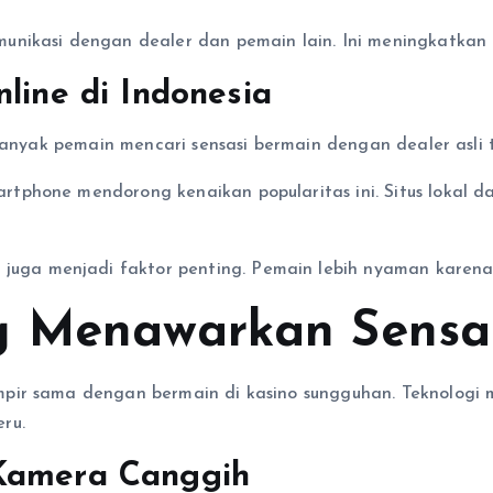
nikasi dengan dealer dan pemain lain. Ini meningkatkan r
line di Indonesia
Banyak pemain mencari sensasi bermain dengan dealer asli t
tphone mendorong kenaikan popularitas ini. Situs lokal 
a menjadi faktor penting. Pemain lebih nyaman karena t
g Menawarkan Sensa
ir sama dengan bermain di kasino sungguhan. Teknologi mo
ru.
 Kamera Canggih