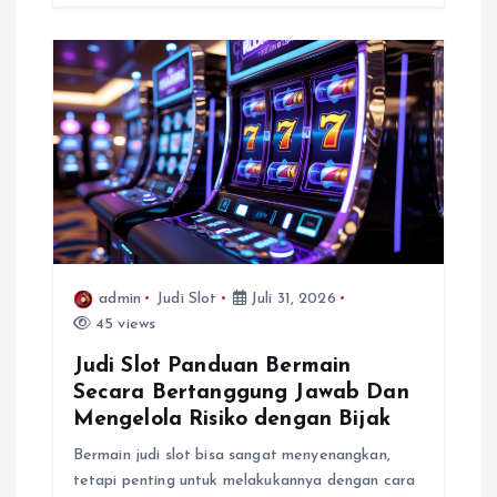
admin
Judi Slot
Juli 31, 2026
45 views
Judi Slot Panduan Bermain
Secara Bertanggung Jawab Dan
Mengelola Risiko dengan Bijak
Bermain judi slot bisa sangat menyenangkan,
tetapi penting untuk melakukannya dengan cara