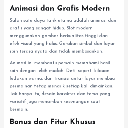
Animasi dan Grafis Modern
Salah satu daya tarik utama adalah animasi dan
grafis yang sangat hidup. Slot modern
menggunakan gambar berkualitas tinggi dan
efek visual yang halus. Gerakan simbol dan layar
spin terasa nyata dan tidak membosankan.
Animasi ini membantu pemain memahami hasil
spin dengan lebih mudah. Detil seperti kilauan,
ledakan warna, dan transisi antar layar membuat
permainan tetap menarik setiap kali dimainkan.
Tak hanya itu, desain karakter dan tema yang
variatif juga menambah kesenangan saat
bermain.
Bonus dan Fitur Khusus