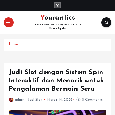
S
k
i
Yourantics
p
Pilihan Permainan Terlengkap di Situs Judi
t
Online Populer
o
c
o
Home
n
t
e
n
Judi Slot dengan Sistem Spin
t
Interaktif dan Menarik untuk
Pengalaman Bermain Seru
admin
Judi Slot
Maret 14, 2026
0 Comments