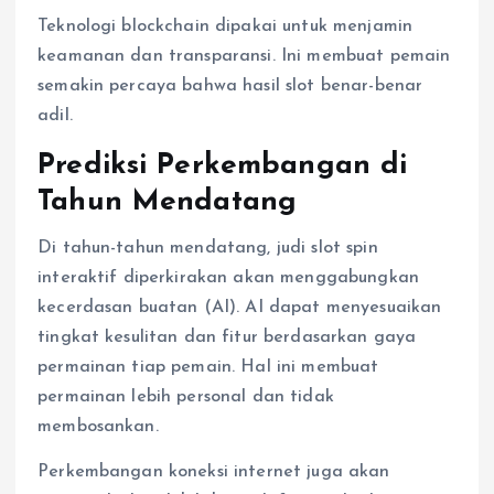
Teknologi blockchain dipakai untuk menjamin
keamanan dan transparansi. Ini membuat pemain
semakin percaya bahwa hasil slot benar-benar
adil.
Prediksi Perkembangan di
Tahun Mendatang
Di tahun-tahun mendatang, judi slot spin
interaktif diperkirakan akan menggabungkan
kecerdasan buatan (AI). AI dapat menyesuaikan
tingkat kesulitan dan fitur berdasarkan gaya
permainan tiap pemain. Hal ini membuat
permainan lebih personal dan tidak
membosankan.
Perkembangan koneksi internet juga akan