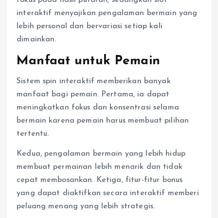
interaktif menyajikan pengalaman bermain yang
lebih personal dan bervariasi setiap kali
dimainkan.
Manfaat untuk Pemain
Sistem spin interaktif memberikan banyak
manfaat bagi pemain. Pertama, ia dapat
meningkatkan fokus dan konsentrasi selama
bermain karena pemain harus membuat pilihan
tertentu.
Kedua, pengalaman bermain yang lebih hidup
membuat permainan lebih menarik dan tidak
cepat membosankan. Ketiga, fitur-fitur bonus
yang dapat diaktifkan secara interaktif memberi
peluang menang yang lebih strategis.