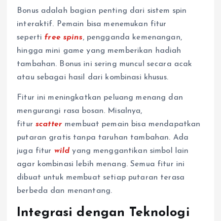
Bonus adalah bagian penting dari sistem spin
interaktif. Pemain bisa menemukan fitur
seperti
free spins
, pengganda kemenangan,
hingga mini game yang memberikan hadiah
tambahan. Bonus ini sering muncul secara acak
atau sebagai hasil dari kombinasi khusus.
Fitur ini meningkatkan peluang menang dan
mengurangi rasa bosan. Misalnya,
fitur
scatter
membuat pemain bisa mendapatkan
putaran gratis tanpa taruhan tambahan. Ada
juga fitur
wild
yang menggantikan simbol lain
agar kombinasi lebih menang. Semua fitur ini
dibuat untuk membuat setiap putaran terasa
berbeda dan menantang.
Integrasi dengan Teknologi