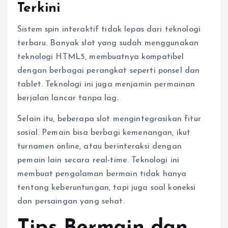
Terkini
Sistem spin interaktif tidak lepas dari teknologi
terbaru. Banyak slot yang sudah menggunakan
teknologi HTML5, membuatnya kompatibel
dengan berbagai perangkat seperti ponsel dan
tablet. Teknologi ini juga menjamin permainan
berjalan lancar tanpa lag.
Selain itu, beberapa slot mengintegrasikan fitur
sosial. Pemain bisa berbagi kemenangan, ikut
turnamen online, atau berinteraksi dengan
pemain lain secara real-time. Teknologi ini
membuat pengalaman bermain tidak hanya
tentang keberuntungan, tapi juga soal koneksi
dan persaingan yang sehat.