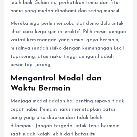
lebih baik. Selain itu, perhatikan tema dan fitur
bonus yang mudah dipahami dan sering muncul.
Mereka juga perlu mencoba slot demo dulu untuk
lihat cara kerja spin interaktif. Pilih mesin dengan
variasi kemenangan yang sesuai gaya bermain,
misalnya rendah risiko dengan kemenangan kecil
tapi sering, atau risiko tinggi dengan hadiah
besar tapi jarang.
Mengontrol Modal dan
Waktu Bermain
Menjaga modal adalah hal penting supaya tidak
cepat habis. Pemain harus menetapkan batas
uang yang bisa dipakai dan tidak boleh
dilampaui. Jangan tergoda untuk terus bermain
saat sudah kalah lebih dari batas itu.