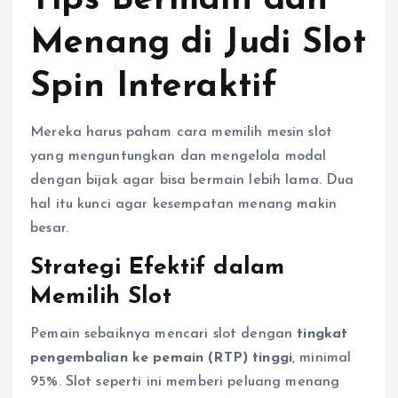
Tips Bermain dan
Menang di Judi Slot
Spin Interaktif
Mereka harus paham cara memilih mesin slot
yang menguntungkan dan mengelola modal
dengan bijak agar bisa bermain lebih lama. Dua
hal itu kunci agar kesempatan menang makin
besar.
Strategi Efektif dalam
Memilih Slot
Pemain sebaiknya mencari slot dengan
tingkat
pengembalian ke pemain (RTP) tinggi
, minimal
95%. Slot seperti ini memberi peluang menang