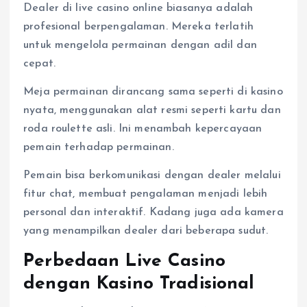
Dealer di live casino online biasanya adalah
profesional berpengalaman. Mereka terlatih
untuk mengelola permainan dengan adil dan
cepat.
Meja permainan dirancang sama seperti di kasino
nyata, menggunakan alat resmi seperti kartu dan
roda roulette asli. Ini menambah kepercayaan
pemain terhadap permainan.
Pemain bisa berkomunikasi dengan dealer melalui
fitur chat, membuat pengalaman menjadi lebih
personal dan interaktif. Kadang juga ada kamera
yang menampilkan dealer dari beberapa sudut.
Perbedaan Live Casino
dengan Kasino Tradisional