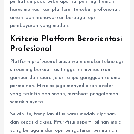
perhatian pada beberapa hal penting. Pemain
harus memastikan platform tersebut profesional,
aman, dan menawarkan berbagai opsi
pembayaran yang mudah.
Kriteria Platform Berorientasi
Profesional
Platform profesional biasanya memakai teknologi
streaming berkualitas tinggi. Ini memastikan
gambar dan suara jelas tanpa gangguan selama
permainan. Mereka juga menyediakan dealer
yang terlatih dan sopan, membuat pengalaman
semakin nyata.
Selain itu, tampilan situs harus mudah dipahami
dan cepat diakses. Fitur-fitur seperti pilihan meja
yang beragam dan opsi pengaturan permainan