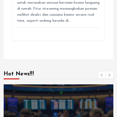
untuk merasakan sensasi bermain kasino langsung
di rumah. Fitur streaming memungkinkan pemain
melihat dealer dan suasana kasino secara real
time, seperti sedang berada di…
Hot News!!!