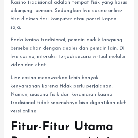
Kasino tradisional adalah tempat fisik yang harus
dikunjungi pemain. Sedangkan live casino online
bisa diakses dari komputer atau ponsel kapan
saja.
Pada kasino tradisional, pemain duduk langsung
bersebelahan dengan dealer dan pemain lain. Di
live casino, interaksi terjadi secara virtual melalui
video dan chat.
Live casino menawarkan lebih banyak
kenyamanan karena tidak perlu perjalanan.
Namun, suasana fisik dan keramaian kasino
tradisional tidak sepenuhnya bisa digantikan oleh
versi online.
Fitur-Fitur Utama