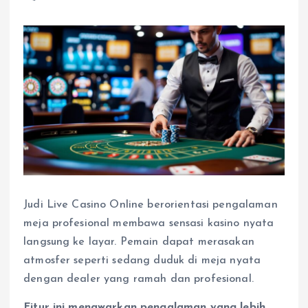
Judi Live Casino Online berorientasi pengalaman
meja profesional membawa sensasi kasino nyata
langsung ke layar. Pemain dapat merasakan
atmosfer seperti sedang duduk di meja nyata
dengan dealer yang ramah dan profesional.
Fitur ini menawarkan pengalaman yang lebih