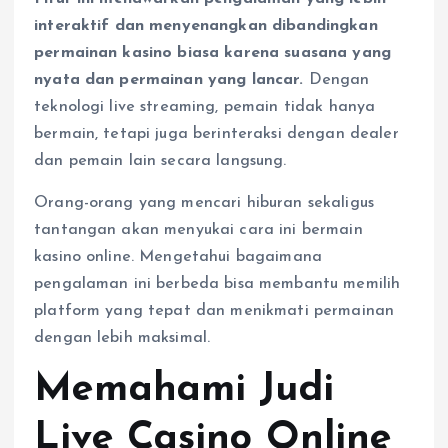
interaktif dan menyenangkan dibandingkan
permainan kasino biasa karena suasana yang
nyata dan permainan yang lancar.
Dengan
teknologi live streaming, pemain tidak hanya
bermain, tetapi juga berinteraksi dengan dealer
dan pemain lain secara langsung.
Orang-orang yang mencari hiburan sekaligus
tantangan akan menyukai cara ini bermain
kasino online. Mengetahui bagaimana
pengalaman ini berbeda bisa membantu memilih
platform yang tepat dan menikmati permainan
dengan lebih maksimal.
Memahami Judi
Live Casino Online