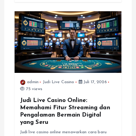
admin
Judi Live Casino
Juli 17, 2026
75 views
Judi Live Casino Online:
Memahami Fitur Streaming dan
Pengalaman Bermain Digital
yang Seru
Judi live casino online menawarkan cara baru