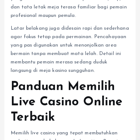
dan tata letak meja terasa familiar bagi pemain
profesional maupun pemula.
Latar belakang juga didesain rapi dan sederhana
agar fokus tetap pada permainan. Pencahayaan
yang pas digunakan untuk menonjolkan area
bermain tanpa membuat mata lelah. Detail ini
membantu pemain merasa sedang duduk
langsung di meja kasino sungguhan.
Panduan Memilih
Live Casino Online
Terbaik
Memilih live casino yang tepat membutuhkan