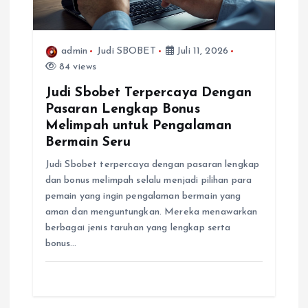
admin
Judi SBOBET
Juli 11, 2026
84 views
Judi Sbobet Terpercaya Dengan
Pasaran Lengkap Bonus
Melimpah untuk Pengalaman
Bermain Seru
Judi Sbobet terpercaya dengan pasaran lengkap
dan bonus melimpah selalu menjadi pilihan para
pemain yang ingin pengalaman bermain yang
aman dan menguntungkan. Mereka menawarkan
berbagai jenis taruhan yang lengkap serta
bonus…