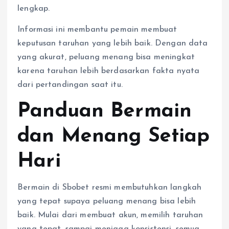
lengkap.
Informasi ini membantu pemain membuat
keputusan taruhan yang lebih baik. Dengan data
yang akurat, peluang menang bisa meningkat
karena taruhan lebih berdasarkan fakta nyata
dari pertandingan saat itu.
Panduan Bermain
dan Menang Setiap
Hari
Bermain di Sbobet resmi membutuhkan langkah
yang tepat supaya peluang menang bisa lebih
baik. Mulai dari membuat akun, memilih taruhan
yang tepat, sampai menjaga konsistensi, semua