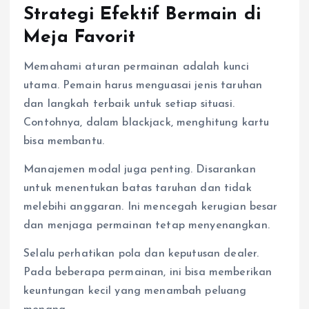
Strategi Efektif Bermain di
Meja Favorit
Memahami aturan permainan adalah kunci
utama. Pemain harus menguasai jenis taruhan
dan langkah terbaik untuk setiap situasi.
Contohnya, dalam blackjack, menghitung kartu
bisa membantu.
Manajemen modal juga penting. Disarankan
untuk menentukan batas taruhan dan tidak
melebihi anggaran. Ini mencegah kerugian besar
dan menjaga permainan tetap menyenangkan.
Selalu perhatikan pola dan keputusan dealer.
Pada beberapa permainan, ini bisa memberikan
keuntungan kecil yang menambah peluang