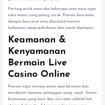
Penting untuk mencoba beberapa jenis meja agar
tahu mana yang paling cocok. Pemain bisa mulai
dengan baccarat atau blackjack karena
keduanya cukup sederhana dan cepat dipelajari.
Keamanan &
Kenyamanan
Bermain Live
Casino Online
Pemain ingin merasa aman saat bermain dan
menikmati layanan pelanggan yang cepat. Sistem
keamanan yang kuat dan izin resmi adalah hal