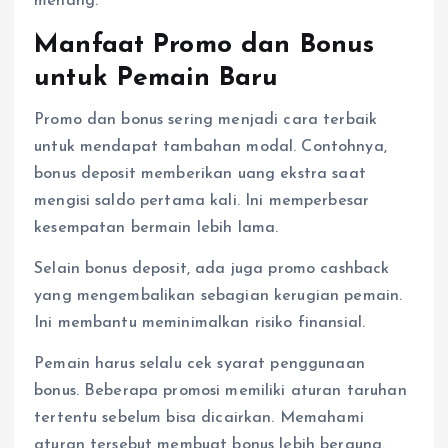
menang.
Manfaat Promo dan Bonus
untuk Pemain Baru
Promo dan bonus sering menjadi cara terbaik
untuk mendapat tambahan modal. Contohnya,
bonus deposit memberikan uang ekstra saat
mengisi saldo pertama kali. Ini memperbesar
kesempatan bermain lebih lama.
Selain bonus deposit, ada juga promo cashback
yang mengembalikan sebagian kerugian pemain.
Ini membantu meminimalkan risiko finansial.
Pemain harus selalu cek syarat penggunaan
bonus. Beberapa promosi memiliki aturan taruhan
tertentu sebelum bisa dicairkan. Memahami
aturan tersebut membuat bonus lebih berguna.