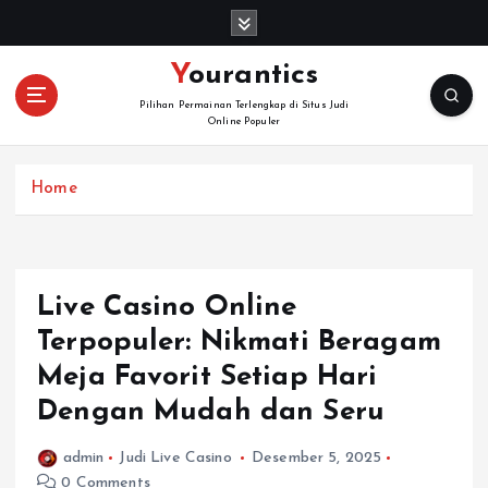
S
k
i
Yourantics
p
Pilihan Permainan Terlengkap di Situs Judi
t
Online Populer
o
c
o
Home
n
t
e
n
Live Casino Online
t
Terpopuler: Nikmati Beragam
Meja Favorit Setiap Hari
Dengan Mudah dan Seru
admin
Judi Live Casino
Desember 5, 2025
0 Comments