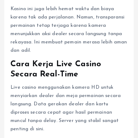
Kasino ini juga lebih hemat waktu dan biaya
karena tak ada perjalanan. Namun, transparansi
permainan tetap terjaga karena kamera
menunjukkan aksi dealer secara langsung tanpa
rekayasa. Ini membuat pemain merasa lebih aman
dan adil.
Cara Kerja Live Casino
Secara Real-Time
Live casino menggunakan kamera HD untuk
menyiarkan dealer dan meja permainan secara
langsung. Data gerakan dealer dan kartu
diproses secara cepat agar hasil permainan
muncul tanpa delay. Server yang stabil sangat
penting di sini.