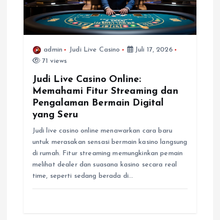
admin
Judi Live Casino
Juli 17, 2026
71 views
Judi Live Casino Online:
Memahami Fitur Streaming dan
Pengalaman Bermain Digital
yang Seru
Judi live casino online menawarkan cara baru
untuk merasakan sensasi bermain kasino langsung
di rumah. Fitur streaming memungkinkan pemain
melihat dealer dan suasana kasino secara real
time, seperti sedang berada di…