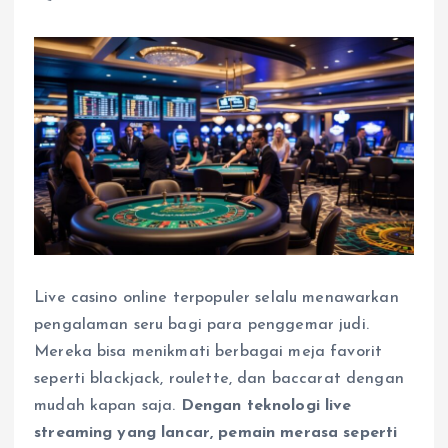
Live casino online terpopuler selalu menawarkan
pengalaman seru bagi para penggemar judi.
Mereka bisa menikmati berbagai meja favorit
seperti blackjack, roulette, dan baccarat dengan
mudah kapan saja.
Dengan teknologi live
streaming yang lancar, pemain merasa seperti