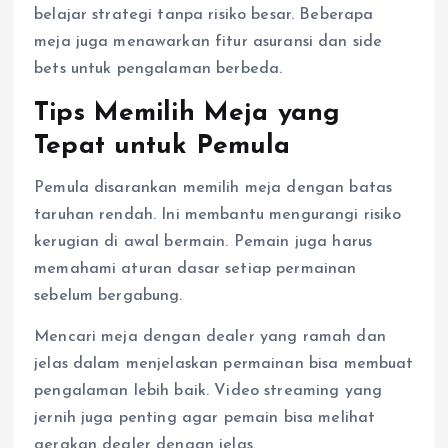
belajar strategi tanpa risiko besar. Beberapa
meja juga menawarkan fitur asuransi dan side
bets untuk pengalaman berbeda.
Tips Memilih Meja yang
Tepat untuk Pemula
Pemula disarankan memilih meja dengan batas
taruhan rendah. Ini membantu mengurangi risiko
kerugian di awal bermain. Pemain juga harus
memahami aturan dasar setiap permainan
sebelum bergabung.
Mencari meja dengan dealer yang ramah dan
jelas dalam menjelaskan permainan bisa membuat
pengalaman lebih baik. Video streaming yang
jernih juga penting agar pemain bisa melihat
gerakan dealer dengan jelas.