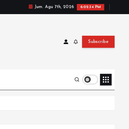
Jum. Agu 7th, 2026
6:02:35 PM
Subscribe