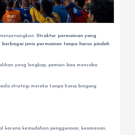
n menyenangkan.
Struktur permainan yang
 berbagai jenis permainan tanpa harus pindah
ilihan yang lengkap, pemain bisa mencoba
s pada strategi mereka tanpa harus bingung
kenal karena kemudahan penggunaan, keamanan,