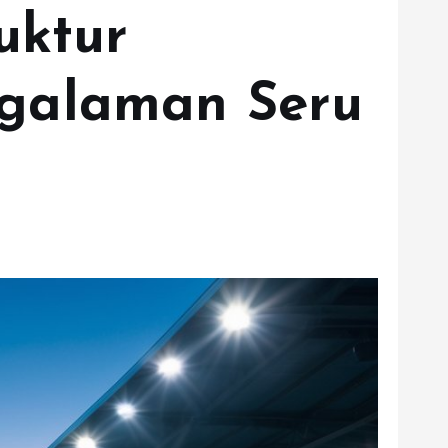
uktur
galaman Seru