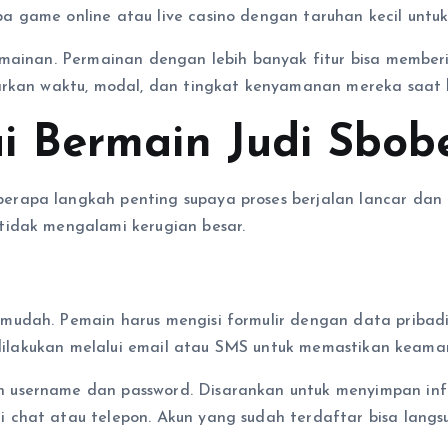
 game online atau live casino dengan taruhan kecil untuk 
mainan. Permainan dengan lebih banyak fitur bisa memberik
sarkan waktu, modal, dan tingkat kenyamanan mereka saat 
 Bermain Judi Sbob
erapa langkah penting supaya proses berjalan lancar dan
tidak mengalami kerugian besar.
mudah. Pemain harus mengisi formulir dengan data pribadi
a dilakukan melalui email atau SMS untuk memastikan keama
username dan password. Disarankan untuk menyimpan infor
 chat atau telepon. Akun yang sudah terdaftar bisa langs