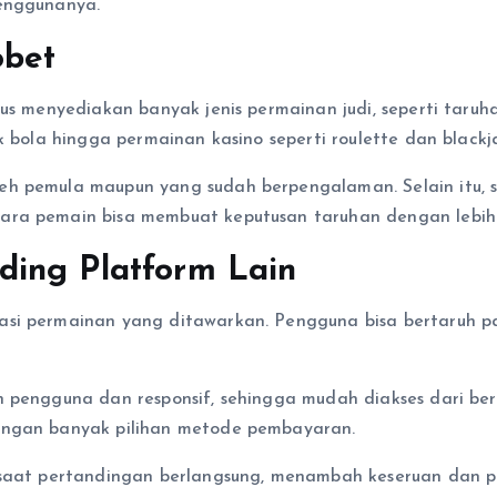
penggunanya.
obet
sus menyediakan banyak jenis permainan judi, seperti taru
k bola hingga permainan kasino seperti roulette dan blackj
h pemula maupun yang sudah berpengalaman. Selain itu, s
ara pemain bisa membuat keputusan taruhan dengan lebih 
ing Platform Lain
asi permainan yang ditawarkan. Pengguna bisa bertaruh 
h pengguna dan responsif, sehingga mudah diakses dari ber
dengan banyak pilihan metode pembayaran.
h saat pertandingan berlangsung, menambah keseruan dan