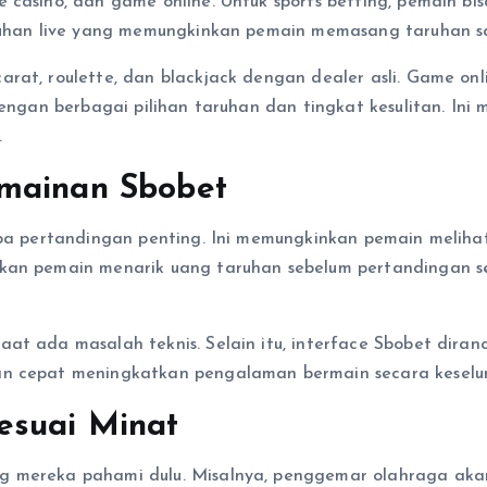
e casino, dan game online. Untuk sports betting, pemain b
taruhan live yang memungkinkan pemain memasang taruhan s
rat, roulette, dan blackjack dengan dealer asli. Game onl
i dengan berbagai pilihan taruhan dan tingkat kesulitan. 
.
rmainan Sbobet
rapa pertandingan penting. Ini memungkinkan pemain melih
nkan pemain menarik uang taruhan sebelum pertandingan s
aat ada masalah teknis. Selain itu, interface Sbobet dira
an cepat meningkatkan pengalaman bermain secara keselu
esuai Minat
g mereka pahami dulu. Misalnya, penggemar olahraga akan 