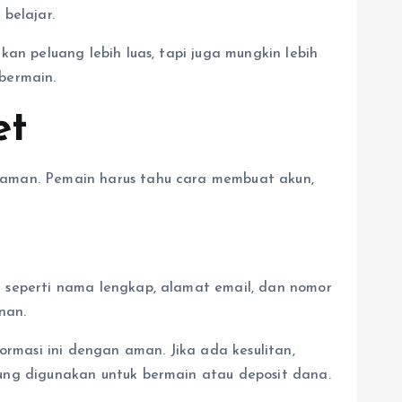
belajar.
an peluang lebih luas, tapi juga mungkin lebih
bermain.
et
 aman. Pemain harus tahu cara membuat akun,
 seperti nama lengkap, alamat email, dan nomor
nan.
masi ini dengan aman. Jika ada kesulitan,
ung digunakan untuk bermain atau deposit dana.