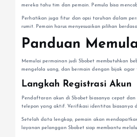
mereka tahu tim dan pemain. Pemula bisa mencoba
Perhatikan juga fitur dan opsi taruhan dalam per
rumit. Pemain harus menyesuaikan pilihan berda
Panduan Memulai
Memulai permainan judi Sbobet membutuhkan beb
mengelola uang, dan bermain dengan bijak agar 
Langkah Registrasi Akun
Pendaftaran akun di Sbobet biasanya cepat dan 
telepon yang aktif. Verifikasi identitas biasany
Setelah data lengkap, pemain akan mendapatkan 
layanan pelanggan Sbobet siap membantu melalui